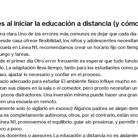
al iniciar la educación a distancia (y cómo
tina clara Uno de los errores más comunes es dejar que cada día 
esde casa ofrece flexibilidad, los niños y adolescentes necesitan
cuela en Línea N1, recomendamos crear un horario fijo con tiemp
uego y tareas.
de el primer día Otro error frecuente es esperar que todo funcion
io. La adaptación lleva tiempo, tanto para los estudiantes como p
o, ajustar lo necesario y confiar en el proceso.
acio adecuado para estudiar El ambiente físico influye mucho en 
 sus clases en la sala o el comedor, pero pronto necesitan un r
 pocos distractores. Una inversión mínima puede hacer una gran d
 en una escuela en remoto.
tamente solo (o vigilarlo en exceso) Algunos padres se alejan de
ea es completamente autónoma; otros, por el contrario, están enc
nea N1, promovemos el equilibrio: guiar sin presionar, y permitir 
oco a poco.
os docentes o asesores La educación a distancia no es aislamien