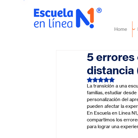
Home
5 errores
distancia
Obtuvo NaN de 5 es
La transición a una es
familias, estudiar desd
personalización del apr
pueden afectar la exper
En Escuela en Línea N1,
compartimos los errores 
para lograr una experien