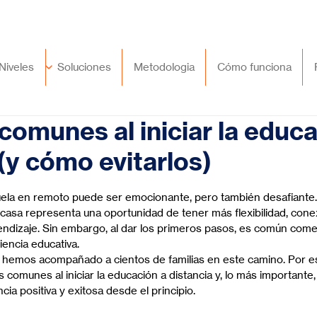
🇲🇽
México
+52 (55) 9417 8776
Niveles
Soluciones
Metodologia
Cómo funciona
 comunes al iniciar la educ
 (y cómo evitarlos)
trellas.
cuela en remoto puede ser emocionante, pero también desafiante
e casa representa una oportunidad de tener más flexibilidad, cone
endizaje. Sin embargo, al dar los primeros pasos, es común come
iencia educativa.
 hemos acompañado a cientos de familias en este camino. Por es
comunes al iniciar la educación a distancia y, lo más importante,
cia positiva y exitosa desde el principio.