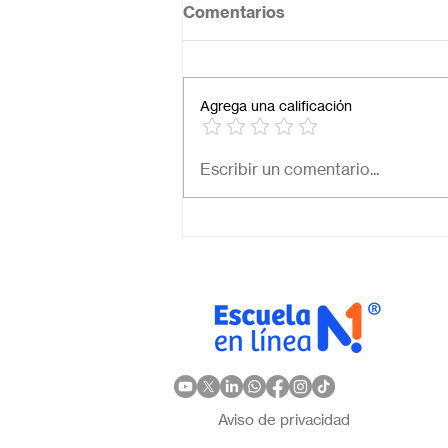
Comentarios
Agrega una calificación
¿Cuál es el mejor colegio
Escribir un comentario...
online en México?
Descubre por qué Escuela
en Línea N.º 1 es la opción
ideal
Aviso de privacidad