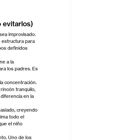
 evitarlos)
sea improvisado. 
 estructura para 
os definidos 
e a la 
ara los padres. Es 
la concentración. 
incón tranquilo, 
iferencia en la 
masiado, creyendo 
ima todo el 
que el niño 
to. Uno de los 