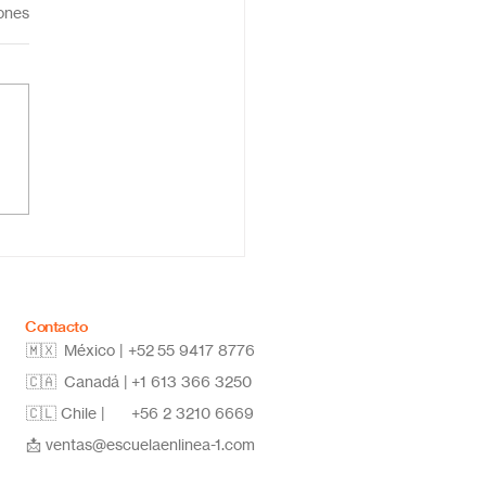
iones
ar la secundaria en
a: estudia desde
quier lugar y alcanza
metas
Contacto
🇲🇽 México | +52
55 9417 8776
🇨🇦 Canadá |
+1 613 366 3250
🇨🇱 Chile |
+56 2 3210 6669
📩
ventas@escuelaenlinea-1.com