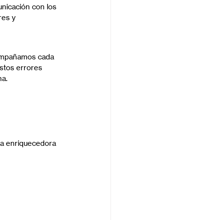
unicación con los 
es y 
compañamos cada 
stos errores 
na.
a enriquecedora 