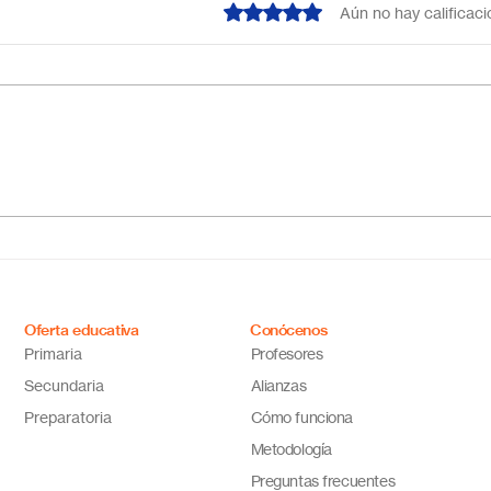
Obtuvo 0 de 5 estrellas.
Aún no hay calificac
Escuela primaria online
Acab
México: educación flexible,
líne
innovadora y de calidad
cual
tus 
Oferta educativa
Conócenos
Primaria
Profesores
Secundaria
Alianzas
Preparatoria
Cómo funciona
Metodología
Preguntas frecuentes