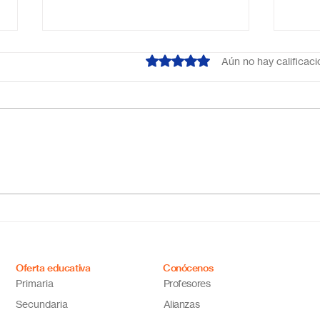
Obtuvo 0 de 5 estrellas.
Aún no hay calificac
¿Cuál es el mejor colegio
Escu
online en México?
Méxi
Descubre por qué Escuela
inno
en Línea N.º 1 es la opción
ideal
Oferta educativa
Conócenos
Primaria
Profesores
Secundaria
Alianzas