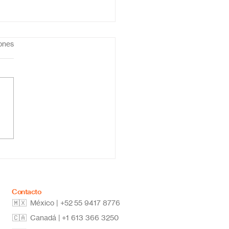
iones
ela primaria online
co: educación flexible,
vadora y de calidad
Contacto
🇲🇽 México | +52
55 9417 8776
🇨🇦 Canadá |
+1 613 366 3250