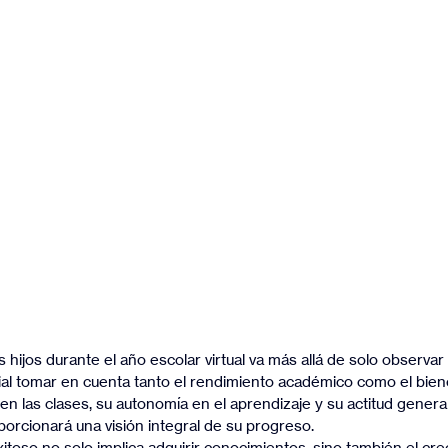
 hijos durante el año escolar virtual va más allá de solo observar
cial tomar en cuenta tanto el rendimiento académico como el bien
 en las clases, su autonomía en el aprendizaje y su actitud general
porcionará una visión integral de su progreso.
xitoso no solo implica adquirir conocimientos, sino también el cre