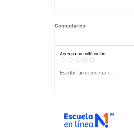
Comentarios
Agrega una calificación
Necesito una secundaria
Escribir un comentario...
virtual para mi hijo: ¿Cómo
elegir la mejor opción en
México?