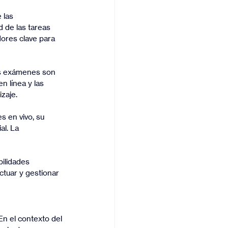
 las 
d de las tareas 
ores clave para 
los exámenes son 
 línea y las 
zaje.
es en vivo, su 
l. La 
bilidades 
ctuar y gestionar 
n el contexto del 