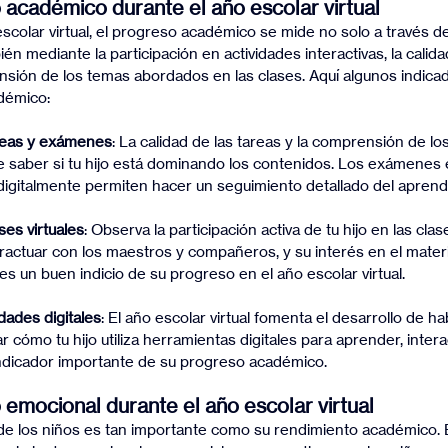
 académico durante el año escolar virtual
scolar virtual, el progreso académico se mide no solo a través de
ién mediante la participación en actividades interactivas, la calida
sión de los temas abordados en las clases. Aquí algunos indicad
démico:
reas y exámenes
: La calidad de las tareas y la comprensión de 
 saber si tu hijo está dominando los contenidos. Los exámenes en
igitalmente permiten hacer un seguimiento detallado del aprendi
ses virtuales
: Observa la participación activa de tu hijo en las clas
ractuar con los maestros y compañeros, y su interés en el materia
 es un buen indicio de su progreso en el año escolar virtual.
dades digitales
: El año escolar virtual fomenta el desarrollo de ha
r cómo tu hijo utiliza herramientas digitales para aprender, intera
indicador importante de su progreso académico.
 emocional durante el año escolar virtual
de los niños es tan importante como su rendimiento académico. E