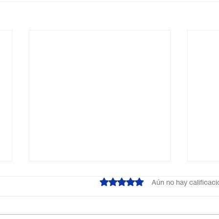
Obtuvo 0 de 5 estrellas.
Aún no hay calificac