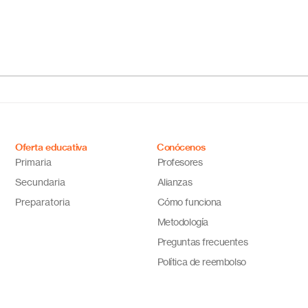
¿Cuál es el mejor colegio
Escu
online en México?
Méxi
Descubre por qué Escuela
inno
en Línea N.º 1 es la opción
ideal
Oferta educativa
Conócenos
Primaria
Profesores
Secundaria
Alianzas
Preparatoria
Cómo funciona
Metodología
Preguntas frecuentes
Política de reembolso