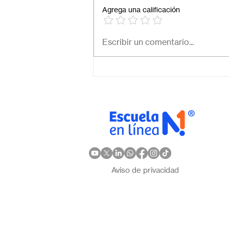
Agrega una calificación
Necesito una secundaria
Escribir un comentario...
virtual para mi hijo: ¿Cómo
elegir la mejor opción en
México?
Aviso de privacidad