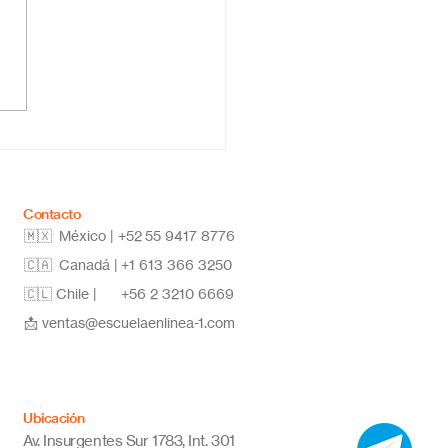
ela primaria online
co: educación flexible,
vadora y de calidad
Contacto
🇲🇽 México | +52
55 9417 8776
🇨🇦 Canadá |
+1 613 366 3250
🇨🇱 Chile |
+56 2 3210 6669
📩
ventas@escuelaenlinea-1.com
Ubicación
Av. Insurgentes Sur 1783, Int. 301