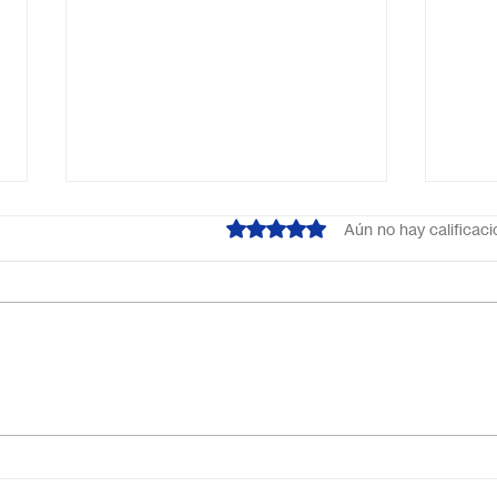
Obtuvo 0 de 5 estrellas.
Aún no hay calificac
Escuela primaria online
Acab
México: educación flexible,
líne
innovadora y de calidad
cual
tus 