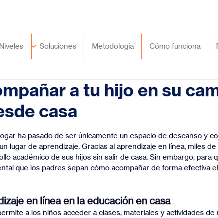
🇲🇽
México
+52 (55) 9417 8776
Niveles
Soluciones
Metodologia
Cómo funciona
pañar a tu hijo en su ca
esde casa
trellas.
 hogar ha pasado de ser únicamente un espacio de descanso y co
n lugar de aprendizaje. Gracias al aprendizaje en línea, miles de
ollo académico de sus hijos sin salir de casa. Sin embargo, para
ental que los padres sepan cómo acompañar de forma efectiva el
dizaje en línea en la educación en casa
permite a los niños acceder a clases, materiales y actividades d