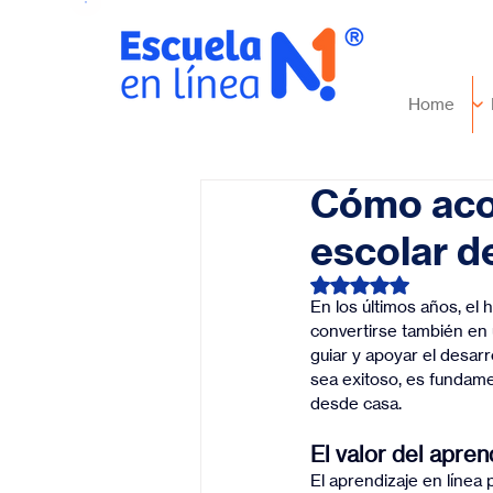
Home
Cómo acom
escolar d
Obtuvo NaN de 5 es
En los últimos años, el
convertirse también en u
guiar y apoyar el desarr
sea exitoso, es fundam
desde casa.
El valor del apren
El aprendizaje en línea 