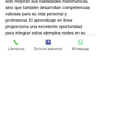
solo mejoran sus habilidades matemáticas, 
sino que también desarrollan competencias 
valiosas para su vida personal y 
profesional. El aprendizaje en línea 
proporciona una excelente oportunidad 
para integrar estos ejemplos reales en su 
educación, preparándolos para enfrentar 
desafíos futuros con confianza y habilidad.
Llámanos
Solicita asesoría
Whatsapp
Click para más
Entradas recientes
Ver todo