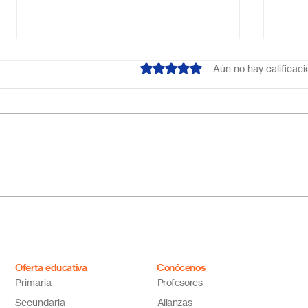
Obtuvo 0 de 5 estrellas.
Aún no hay calificac
¿Cuál es el mejor colegio
Escu
online en México?
Méxi
Descubre por qué Escuela
inno
en Línea N.º 1 es la opción
ideal
Oferta educativa
Conócenos
Primaria
Profesores
Secundaria
Alianzas