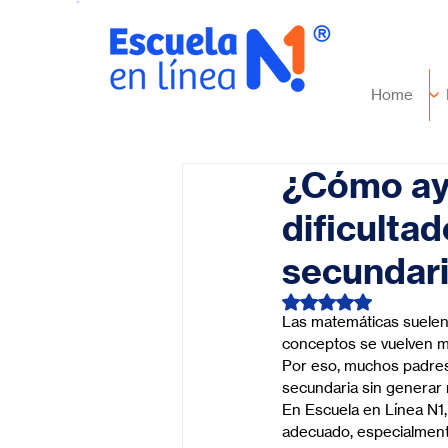
Home
¿Cómo ayu
dificulta
secundar
Obtuvo NaN de 5 es
Las matemáticas suelen 
conceptos se vuelven m
Por eso, muchos padres
secundaria sin generar
En Escuela en Línea N1
adecuado, especialmente 