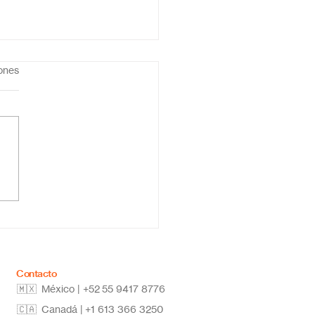
iones
ela primaria online
co: educación flexible,
vadora y de calidad
Contacto
🇲🇽 México | +52
55 9417 8776
🇨🇦 Canadá |
+1 613 366 3250