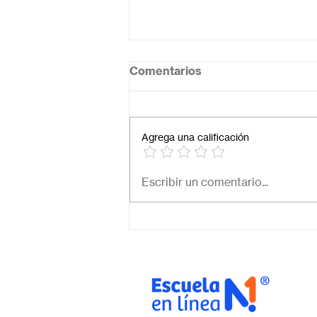
Comentarios
Agrega una calificación
Necesito una secundaria
Escribir un comentario...
virtual para mi hijo: ¿Cómo
elegir la mejor opción en
México?