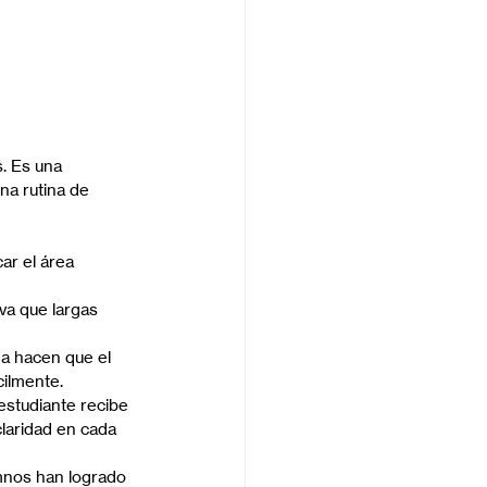
. Es una 
na rutina de 
ar el área 
va que largas 
ea hacen que el 
cilmente.
estudiante recibe 
laridad en cada 
mnos han logrado 