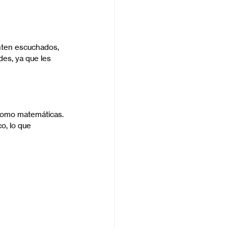
nten escuchados, 
es, ya que les 
 como matemáticas.
o, lo que 