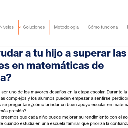
🇲🇽
México
+52 (55) 9417 8776
Niveles
Soluciones
Metodologia
Cómo funciona
dar a tu hijo a superar las
des en matemáticas de
ia?
trellas.
ser uno de los mayores desafíos en la etapa escolar. Durante la 
ás complejos y los alumnos pueden empezar a sentirse perdidos 
 se preguntan: ¿cómo brindar un buen apoyo escolar en matemá
 más presión?
, creemos que cada niño puede mejorar su rendimiento con el 
cuando estudia en una escuela familiar que prioriza la confianza