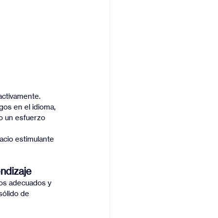
activamente. 
os en el idioma, 
no un esfuerzo 
acio estimulante 
endizaje
sos adecuados y 
ólido de 