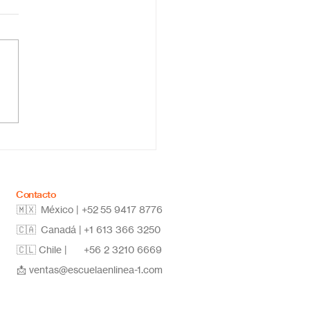
ar la secundaria en
a: estudia desde
quier lugar y alcanza
metas
Contacto
🇲🇽 México | +52
55 9417 8776
🇨🇦 Canadá |
+1 613 366 3250
🇨🇱 Chile |
+56 2 3210 6669
📩
ventas@escuelaenlinea-1.com