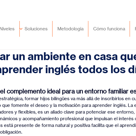
🇲🇽
México
+52 (55) 9417 8776
Niveles
Soluciones
Metodologia
Cómo funciona
r un ambiente en casa qu
aprender inglés todos los d
trellas.
: el complemento ideal para un entorno familiar e
stratégica, formar hijos bilingües va más allá de inscribirlos en cu
 que fomente el deseo y la motivación para aprender inglés. La ed
dores y flexibles, es un aliado clave para potenciar ese entorno
dinámicos y acompañamiento profesional que impulsan el interés 
 está presente de forma natural y positiva facilita que el aprendi
obligación.