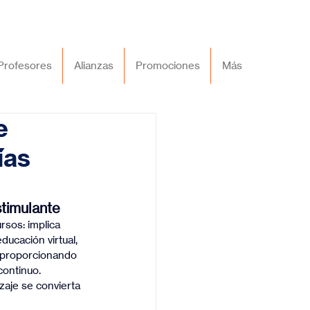
Profesores
Alianzas
Promociones
Más
e
ías
stimulante
rsos: implica 
ucación virtual, 
, proporcionando 
continuo.
zaje se convierta 