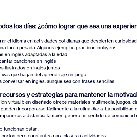
odos los días: ¿cómo lograr que sea una experien
rar el idioma en actividades cotidianas que despierten curiosidad 
una tarea pesada. Algunos ejemplos prácticos incluyen:
las en inglés adaptadas a la edad
cantar canciones en inglés
s ilustrados en inglés juntos
activas que hagan del aprendizaje un juego
 conversar en inglés, aunque sea con frases sencillas
 recursos y estrategias para mantener la motivaci
n virtual bien diseñado ofrece materiales multimedia, juegos, cla
 pueden incorporarse fácilmente a la rutina diaria. La posibilidad 
mpañeros a distancia también genera un sentido de comunidad q
ue funcionan están:
 cortos pero constantes para clases o actividades