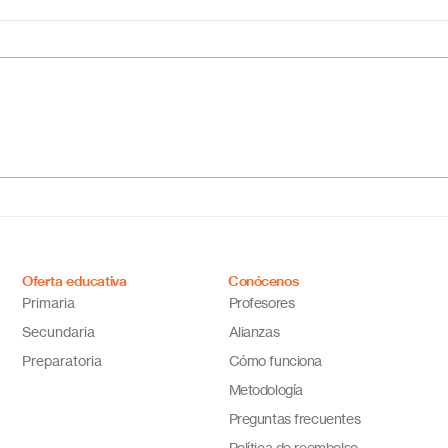
Escuela primaria online
Acab
México: educación flexible,
líne
innovadora y de calidad
cual
tus 
Oferta educativa
Conócenos
Primaria
Profesores
Secundaria
Alianzas
Preparatoria
Cómo funciona
Metodología
Preguntas frecuentes
Política de reembolso