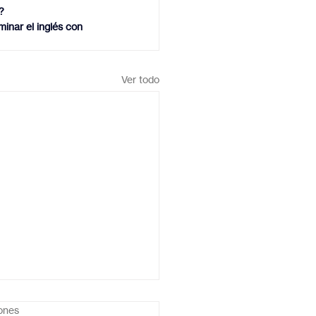
?
inar el inglés con 
Ver todo
iones