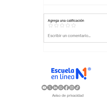
Agrega una calificación
¿Cuál es el mejor colegio
Escribir un comentario...
online en México?
Descubre por qué Escuela
en Línea N.º 1 es la opción
ideal
Aviso de privacidad