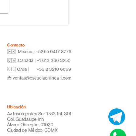
ela primaria online
co: educación flexible,
vadora y de calidad
Contacto
🇲🇽 México | +52
55 9417 8776
🇨🇦 Canadá |
+1 613 366 3250
🇨🇱 Chile |
+56 2 3210 6669
📩
ventas@escuelaenlinea-1.com
Ubicación
Av. Insurgentes Sur 1783, Int. 301
Col. Guadalupe Inn
Álvaro Obregón, 01020
Ciudad de México, CDMX