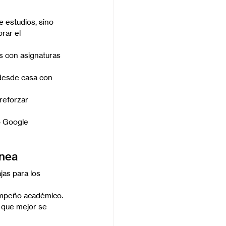
e estudios, sino 
rar el 
s con asignaturas 
desde casa con 
reforzar 
o Google 
ínea
jas para los 
empeño académico.
s que mejor se 