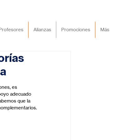
Profesores
Alianzas
Promociones
Más
orías
ea
ones, es 
apoyo adecuado 
sabemos que la 
 complementarios.