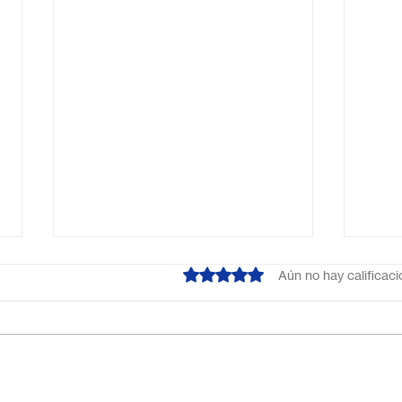
Obtuvo 0 de 5 estrellas.
Aún no hay calificac