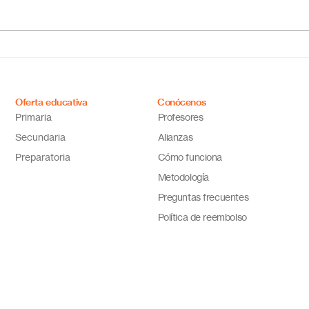
¿Cuál es el mejor colegio
Escu
online en México?
Méxi
Descubre por qué Escuela
inno
en Línea N.º 1 es la opción
ideal
Oferta educativa
Conócenos
Primaria
Profesores
Secundaria
Alianzas
Preparatoria
Cómo funciona
Metodología
Preguntas frecuentes
Política de reembolso