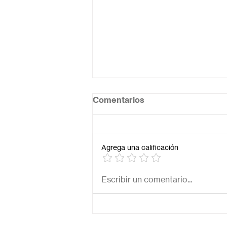
Comentarios
Agrega una calificación
Necesito una secundaria
Escribir un comentario...
virtual para mi hijo: ¿Cómo
elegir la mejor opción en
México?