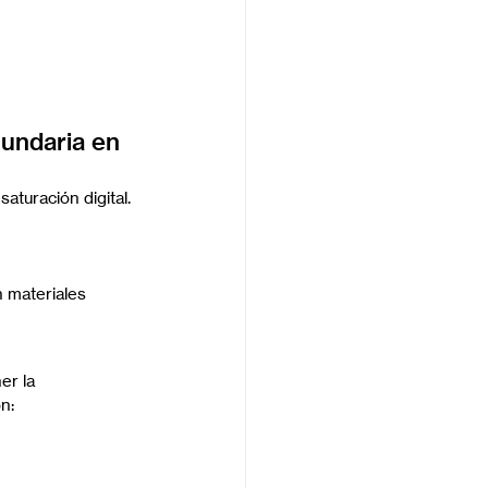
undaria en 
aturación digital. 
 materiales 
r la 
n: