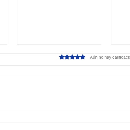
Obtuvo 0 de 5 estrellas.
Aún no hay calificac
¿Cuál es el mejor colegio
Escu
online en México?
Méxi
Descubre por qué Escuela
inno
en Línea N.º 1 es la opción
ideal