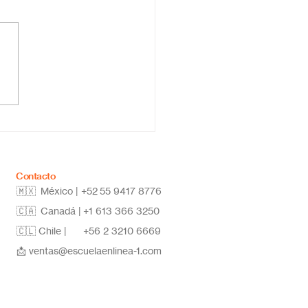
ela primaria online
co: educación flexible,
vadora y de calidad
Contacto
🇲🇽 México | +52
55 9417 8776
🇨🇦 Canadá |
+1 613 366 3250
🇨🇱 Chile |
+56 2 3210 6669
📩
ventas@escuelaenlinea-1.com