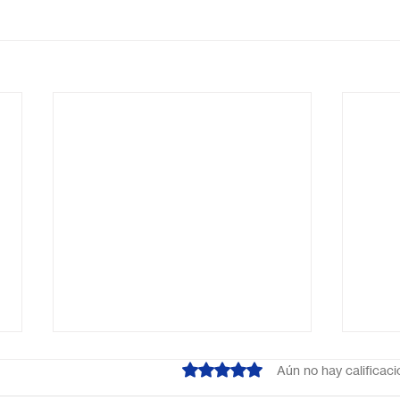
Obtuvo 0 de 5 estrellas.
Aún no hay calificac