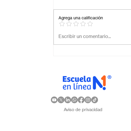
Agrega una calificación
Necesito una secundaria
Escribir un comentario...
virtual para mi hijo: ¿Cómo
elegir la mejor opción en
México?
Aviso de privacidad