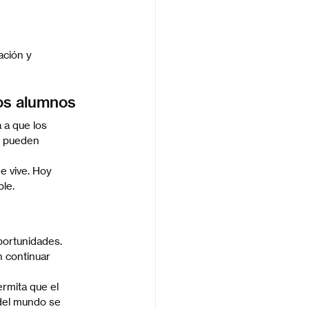
ción y 
los alumnos
 a que los 
, pueden 
 vive. Hoy 
le.
portunidades. 
 continuar 
rmita que el 
del mundo se 