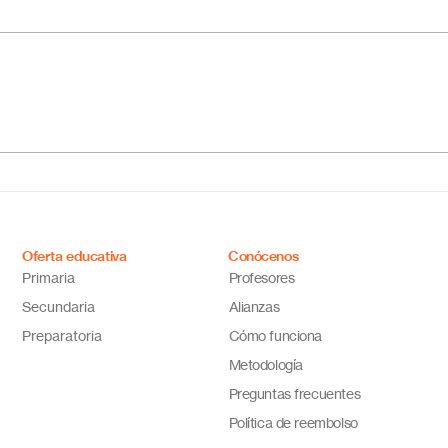
¿Cuál es el mejor colegio
Escu
online en México?
Méxi
Descubre por qué Escuela
inno
en Línea N.º 1 es la opción
ideal
Oferta educativa
Conócenos
Primaria
Profesores
Secundaria
Alianzas
Preparatoria
Cómo funciona
Metodología
Preguntas frecuentes
Política de reembolso