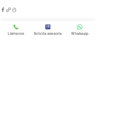
Entradas recientes
Ver todo
Llámanos
Solicita asesoría
Whatsapp