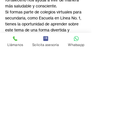
más saludable y consciente.
Si formas parte de colegios virtuales para 
secundaria, como Escuela en Línea No. 1, 
tienes la oportunidad de aprender sobre 
este tema de una forma divertida y 
práctica, preparándote para cuidar tu salud 
y comprender mejor los procesos de tu 
Llámanos
Solicita asesoría
Whatsapp
cuerpo.
Recuerda, cuidar de tu sistema 
inmunológico no solo te protege, sino que 
también mejora tu calidad de vida. 
¡Empieza hoy mismo a fortalecer tus 
defensas con buenos hábitos y aprendizaje 
constante!
Para más da clic