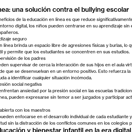
ea: una solución contra el bullying escolar
ficios de la educación en línea es que reduce significativamente
entorno digital, los niños pueden centrarse en su aprendizaje sin 
mpañeros.
dizaje seguro
 línea brinda un espacio libre de agresiones físicas y burlas, lo q
til y permite que los estudiantes se concentren en sus estudios.
ervisión de los padres
en supervisar de cerca la interacción de sus hijos en el aula virtu
e que se desenvuelvan en un entorno positivo. Esto refuerza la
da a identificar cualquier situación incómoda.
esión social negativa
frentan ansiedad por la presión social en las escuelas tradiciona
nea, pueden expresarse sin temor a ser juzgados y participar act
bierta con los maestros
ueden enfocarse en el desarrollo individual de cada estudiante y
etud sin la distracción de los conflictos comunes en los colegios 
cación y bienestar infantil en la era digital