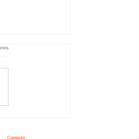
iones
ar la secundaria en
a: estudia desde
quier lugar y alcanza
metas
Contacto