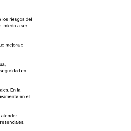
 los riesgos del 
el miedo a ser 
ue mejora el 
al, 
 seguridad en 
les. En la 
ivamente en el 
 atender 
presenciales.