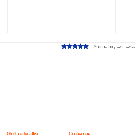
Obtuvo 0 de 5 estrellas.
Aún no hay calificac
Escuela primaria online
Acab
México: educación flexible,
líne
innovadora y de calidad
cual
tus 
Oferta educativa
Conócenos