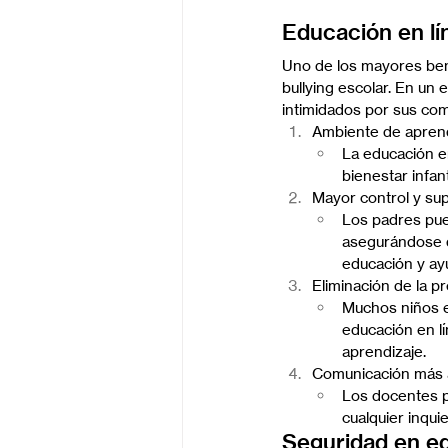
Educación en lín
Uno de los mayores bene
bullying escolar. En un 
intimidados por sus co
Ambiente de apren
La educación en
bienestar infan
Mayor control y sup
Los padres pued
asegurándose d
educación y ayu
Eliminación de la pr
Muchos niños en
educación en lí
aprendizaje.
Comunicación más a
Los docentes p
cualquier inqui
Seguridad en edu