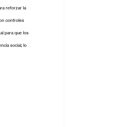
a reforzar la 
on controles 
l para que los 
ia social, lo 