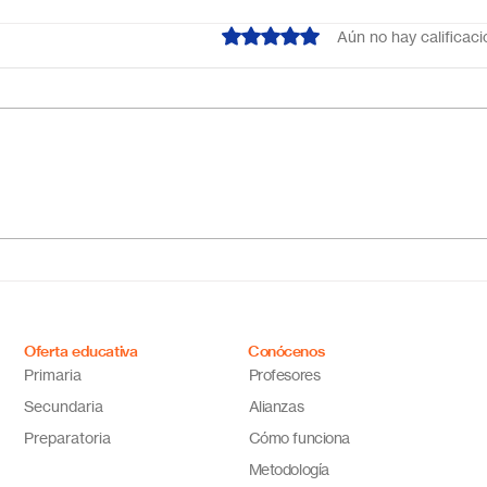
Obtuvo 0 de 5 estrellas.
Aún no hay calificac
¿Cuál es el mejor colegio
Escu
online en México?
Méxi
Descubre por qué Escuela
inno
en Línea N.º 1 es la opción
ideal
Oferta educativa
Conócenos
Primaria
Profesores
Secundaria
Alianzas
Preparatoria
Cómo funciona
Metodología