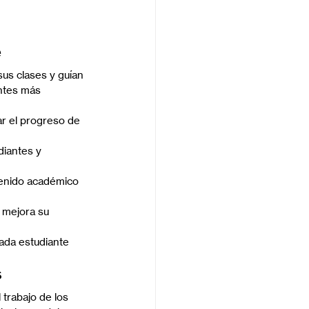
e
us clases y guían 
ntes más 
ar el progreso de 
diantes y 
tenido académico 
 mejora su 
ada estudiante 
s
 trabajo de los 