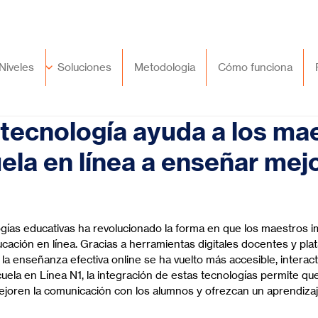
🇲🇽
México
+52 (55) 9417 8776
Niveles
Soluciones
Metodologia
Cómo funciona
tecnología ayuda a los ma
uela en línea a enseñar mej
trellas.
ogías educativas ha revolucionado la forma en que los maestros i
cación en línea. Gracias a herramientas digitales docentes y pla
la enseñanza efectiva online se ha vuelto más accesible, interacti
cuela en Línea N1, la integración de estas tecnologías permite qu
ejoren la comunicación con los alumnos y ofrezcan un aprendiza