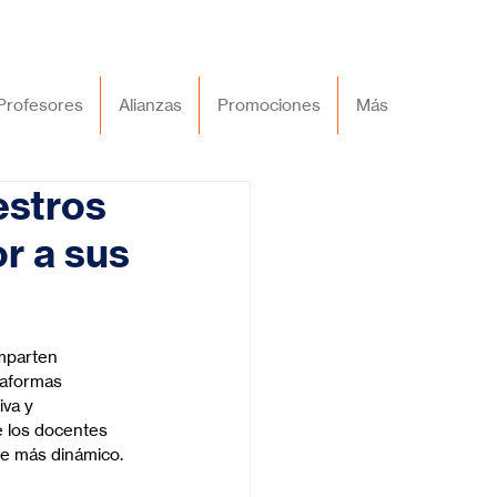
Profesores
Alianzas
Promociones
Más
estros
or a sus
mparten 
taformas 
va y 
e los docentes 
je más dinámico.