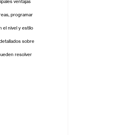
ipales ventajas 
reas, programar 
l nivel y estilo 
detallados sobre 
pueden resolver 