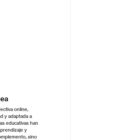
nea
ctiva online, 
d y adaptada a 
as educativas han 
prendizaje y 
 complemento, sino 