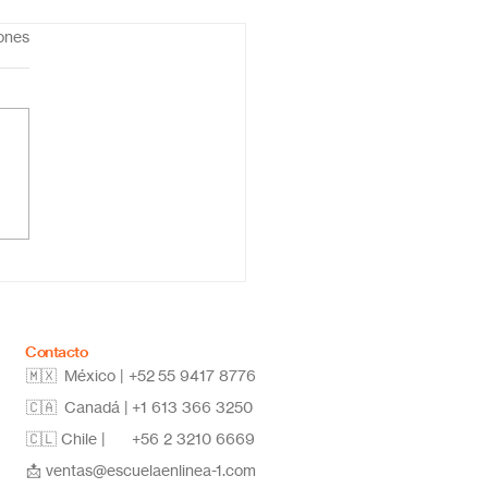
iones
ela primaria online
co: educación flexible,
vadora y de calidad
Contacto
🇲🇽 México | +52
55 9417 8776
🇨🇦 Canadá |
+1 613 366 3250
🇨🇱 Chile |
+56 2 3210 6669
📩
ventas@escuelaenlinea-1.com