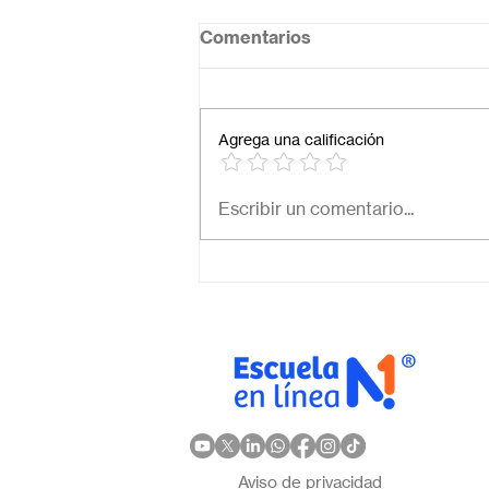
Comentarios
Agrega una calificación
Necesito una secundaria
Escribir un comentario...
virtual para mi hijo: ¿Cómo
elegir la mejor opción en
México?
Aviso de privacidad