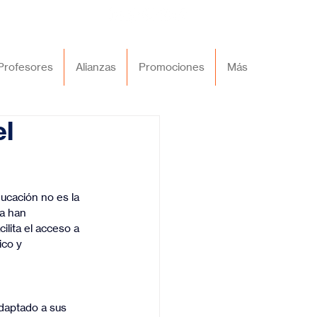
Profesores
Alianzas
Promociones
Más
el
ducación no es la 
ea han 
lita el acceso a 
ico y 
adaptado a sus 