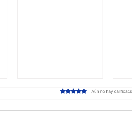
Obtuvo 0 de 5 estrellas.
Aún no hay calificac