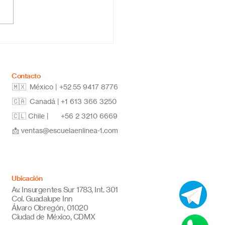
ela primaria online
co: educación flexible,
vadora y de calidad
Contacto
🇲🇽 México | +52
55 9417 8776
🇨🇦 Canadá |
+1 613 366 3250
🇨🇱 Chile |
+56 2 3210 6669
📩
ventas@escuelaenlinea-1.com
Ubicación
Av. Insurgentes Sur 1783, Int. 301
Col. Guadalupe Inn
Álvaro Obregón, 01020
Ciudad de México, CDMX