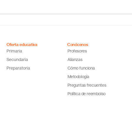
¿Cuál es el mejor colegio
Escu
online en México?
Méxi
Descubre por qué Escuela
inno
en Línea N.º 1 es la opción
ideal
Oferta educativa
Conócenos
Primaria
Profesores
Secundaria
Alianzas
Preparatoria
Cómo funciona
Metodología
Preguntas frecuentes
Política de reembolso