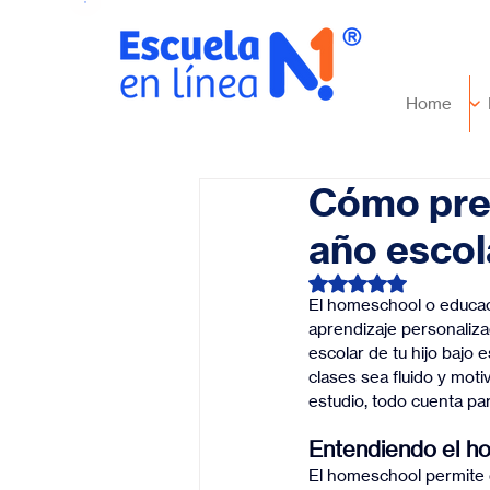
Home
Cómo prep
año esco
Obtuvo NaN de 5 es
El homeschool o educac
aprendizaje personalizad
escolar de tu hijo bajo 
clases sea fluido y moti
estudio, todo cuenta par
Entendiendo el ho
El homeschool permite q