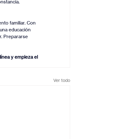
onstancia.
to familiar. Con 
n una educación 
r. Prepararse 
línea y empieza el 
Ver todo