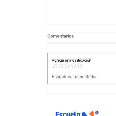
Comentarios
Agrega una calificación
Necesito una secundaria
Escribir un comentario...
virtual para mi hijo: ¿Cómo
elegir la mejor opción en
México?