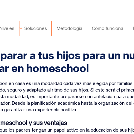
🇲🇽
México
+52 (55) 9417 8776
Niveles
Soluciones
Metodologia
Cómo funciona
arar a tus hijos para un n
lar en homeschool
trellas.
ión en casa es una modalidad cada vez más elegida por familias
o, seguro y adaptado al ritmo de sus hijos. Si este será el primer
esta modalidad, es importante prepararse con antelación para que 
vador. Desde la planificación académica hasta la organización del
a garantizar una experiencia positiva.
meschool y sus ventajas
ue los padres tengan un papel activo en la educación de sus hijo