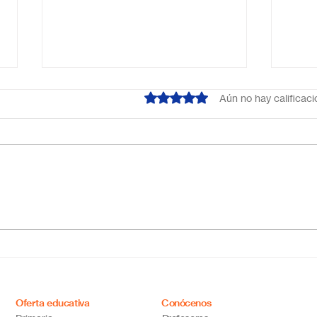
Obtuvo 0 de 5 estrellas.
Aún no hay calificac
¿Cuál es el mejor colegio
Escu
online en México?
Méxi
Descubre por qué Escuela
inno
en Línea N.º 1 es la opción
ideal
Oferta educativa
Conócenos