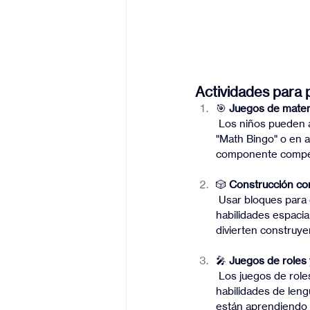
Actividades para p
🎯 
Juegos de mate
 Los niños pueden aprender a sumar, restar y multiplicar mientras compiten en juegos de mesa como 
"Math Bingo" o en a
componente competit
🎲 
Construcción co
 Usar bloques para crear estructuras puede ser una excelente forma de enseñar geometría y 
habilidades espaci
divierten construye
🎤 
Juegos de roles 
 Los juegos de roles, donde los niños asumen diferentes personajes, les permiten practicar 
habilidades de leng
están aprendiendo 