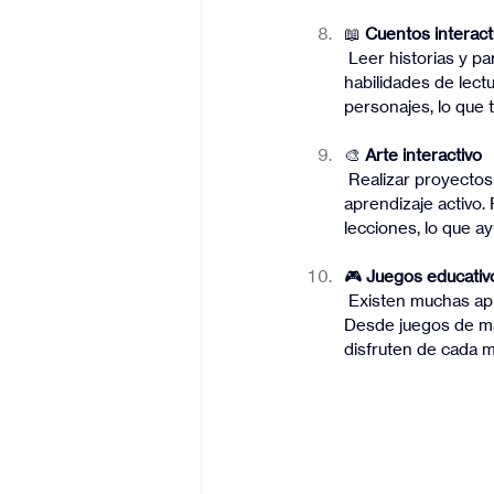
📖 
Cuentos interact
 Leer historias y participar en la creación de un cuento puede ser una forma divertida de mejorar las 
habilidades de lectu
personajes, lo que 
🎨 
Arte interactivo
 Realizar proyectos de arte relacionados con los temas estudiados en clase es una forma de 
aprendizaje activo.
lecciones, lo que a
🎮 
Juegos educativo
 Existen muchas aplicaciones y plataformas educativas que permiten a los niños aprender jugando. 
Desde juegos de mat
disfruten de cada 