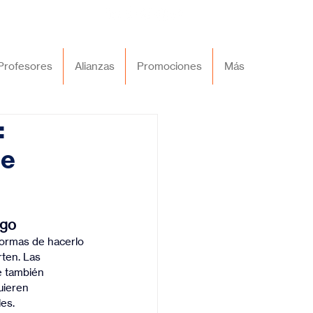
Profesores
Alianzas
Promociones
Más
:
de
ego
formas de hacerlo 
ten. Las 
e también 
uieren 
les.