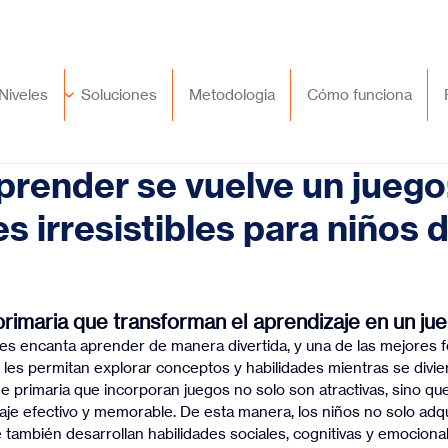
🇲🇽
México
+52 (55) 9417 8776
Niveles
Soluciones
Metodologia
Cómo funciona
render se vuelve un juego
s irresistibles para niños 
trellas.
primaria que transforman el aprendizaje en un ju
 les encanta aprender de manera divertida, y una de las mejores 
les permitan explorar conceptos y habilidades mientras se divier
de primaria que incorporan juegos no solo son atractivas, sino qu
je efectivo y memorable. De esta manera, los niños no solo adq
 también desarrollan habilidades sociales, cognitivas y emociona