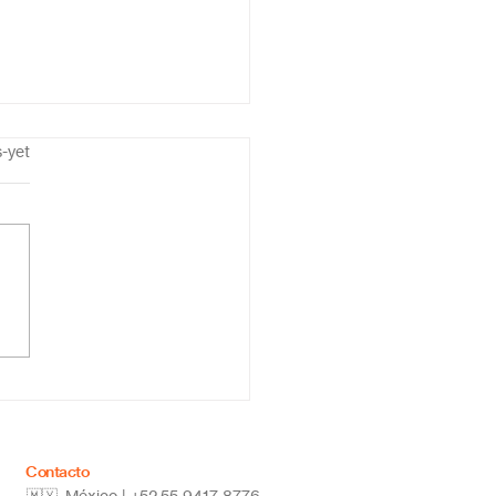
s-yet
ar la secundaria en
a: estudia desde
quier lugar y alcanza
metas
Contacto
🇲🇽 México | +52
55 9417 8776