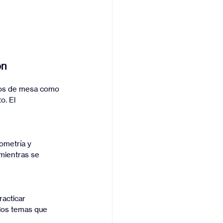
ón
o. El 
mientras se 
 los temas que 