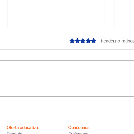
ratings-display.rating-aria-label
header.no-rating
Escuela primaria online
Acab
México: educación flexible,
líne
innovadora y de calidad
cual
tus 
Oferta educativa
Conócenos
Primaria
Profesores