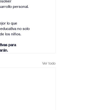
esolver 
arrollo personal.
jor lo que 
educativa no solo 
de los niños.
ivas para 
rán. 
Ver todo