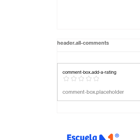
header.all-comments
comment-box.add-a-rating
¿Cuál es el mejor colegio
comment-box.placeholder
online en México?
Descubre por qué Escuela
en Línea N.º 1 es la opción
ideal