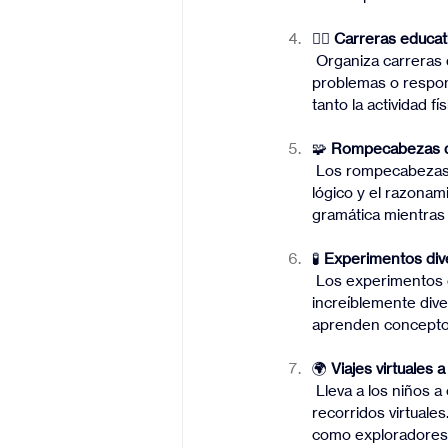
🏃‍♂️ 
Carreras educat
 Organiza carreras de obstáculos en casa o en el jardín en las que los niños deben resolver 
problemas o respond
tanto la actividad fí
🧩 
Rompecabezas de
 Los rompecabezas de palabras, crucigramas o acertijos son perfectos para estimular el pensamiento 
lógico y el razonam
gramática mientras 
🧪 
Experimentos dive
 Los experimentos científicos, como hacer un volcán con bicarbonato y vinagre, pueden ser 
increíblemente dive
aprenden conceptos
🌍 
Viajes virtuales 
 Lleva a los niños a explorar museos, parques naturales y monumentos históricos a través de 
recorridos virtuales
como exploradores 