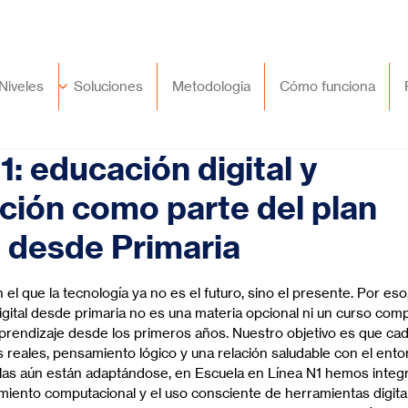
🇲🇽
México
+52 (55) 9417 8776
Niveles
Soluciones
Metodologia
Cómo funciona
1: educación digital y
ión como parte del plan
 desde Primaria
trellas.
l que la tecnología ya no es el futuro, sino el presente. Por eso
igital desde primaria no es una materia opcional ni un curso com
aprendizaje desde los primeros años. Nuestro objetivo es que cad
 reales, pensamiento lógico y una relación saludable con el entorn
as aún están adaptándose, en Escuela en Línea N1 hemos integr
iento computacional y el uso consciente de herramientas digital