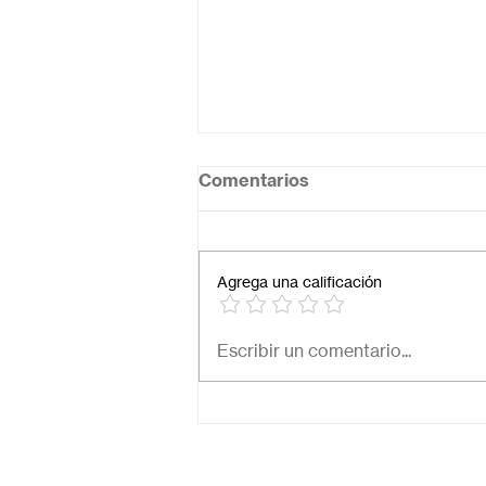
Comentarios
Agrega una calificación
Necesito una secundaria
Escribir un comentario...
virtual para mi hijo: ¿Cómo
elegir la mejor opción en
México?