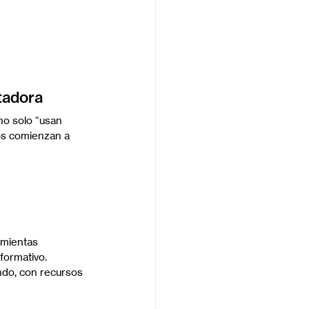
tadora
no solo “usan 
ños comienzan a 
amientas 
formativo.
ndo, con recursos 