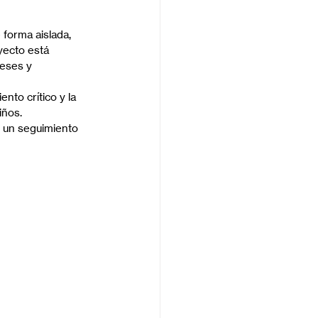
forma aislada, 
yecto está 
reses y 
nto crítico y la 
iños.
e un seguimiento 