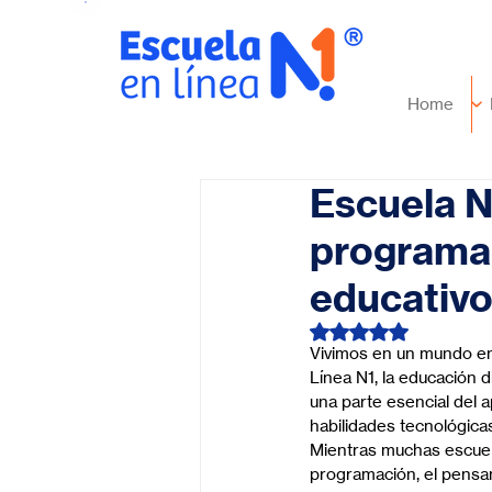
Home
Escuela N
programac
educativo
Obtuvo NaN de 5 es
Vivimos en un mundo en e
Línea N1, la educación d
una parte esencial del 
habilidades tecnológicas
Mientras muchas escuel
programación, el pensam