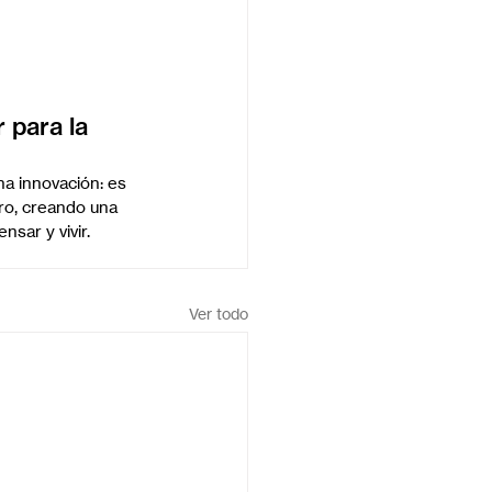
 para la 
na innovación: es 
ro, creando una 
sar y vivir.
Ver todo