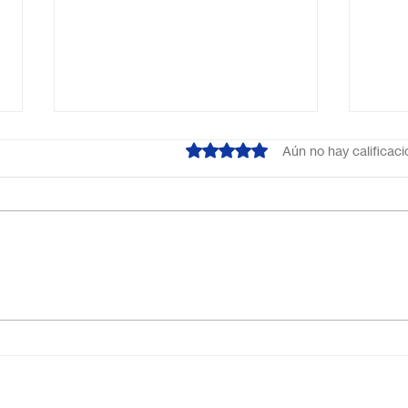
Obtuvo 0 de 5 estrellas.
Aún no hay calificac
¿Cuál es el mejor colegio
Escu
online en México?
Méxi
Descubre por qué Escuela
inno
en Línea N.º 1 es la opción
ideal