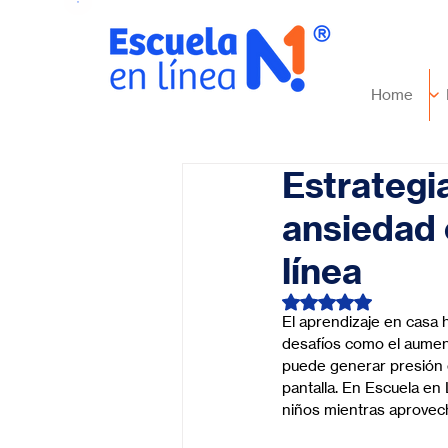
Home
Estrategia
ansiedad 
línea
Obtuvo NaN de 5 es
El aprendizaje en casa 
desafíos como el aumento
puede generar presión 
pantalla. En Escuela en
niños mientras aprovecha