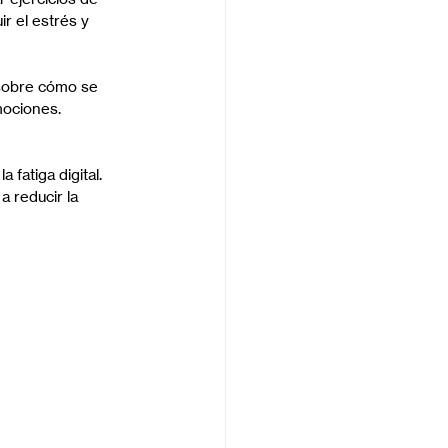
r el estrés y 
sobre cómo se 
mociones. 
fatiga digital. 
a reducir la 