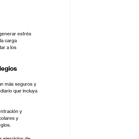
 generar estrés 
la carga 
r a los 
legios
tan más seguros y 
iario que incluya 
ntración y 
olares y 
gios.
r ejercicios de 