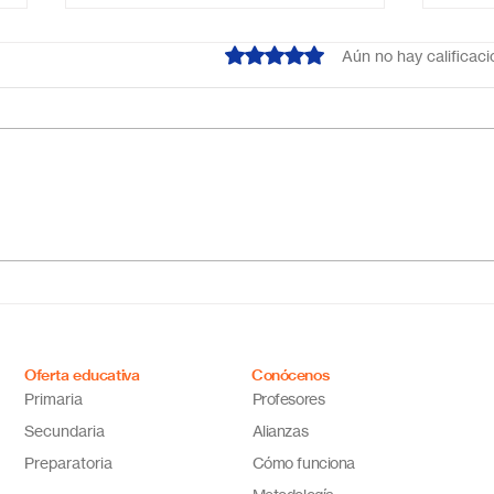
Obtuvo 0 de 5 estrellas.
Aún no hay calificac
¿Cuál es el mejor colegio
Escu
online en México?
Méxi
Descubre por qué Escuela
inno
en Línea N.º 1 es la opción
ideal
Oferta educativa
Conócenos
Primaria
Profesores
Secundaria
Alianzas
Preparatoria
Cómo funciona