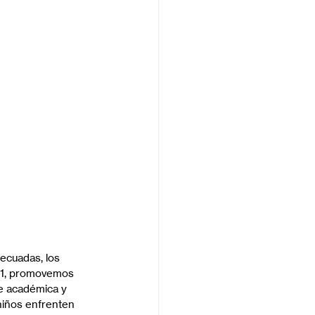
decuadas, los 
 N1, promovemos 
se académica y 
niños enfrenten 