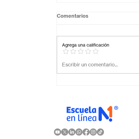
Comentarios
Agrega una calificación
Necesito una secundaria
Escribir un comentario...
virtual para mi hijo: ¿Cómo
elegir la mejor opción en
México?