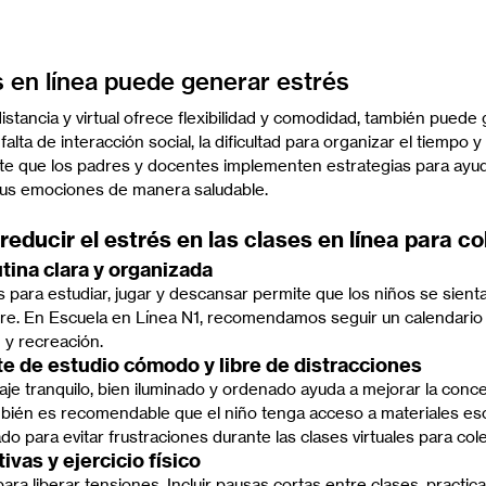
 en línea puede generar estrés
stancia y virtual ofrece flexibilidad y comodidad, también puede
falta de interacción social, la dificultad para organizar el tiempo y 
e que los padres y docentes implementen estrategias para ayuda
sus emociones de manera saludable.
reducir el estrés en las clases en línea para co
utina clara y organizada
s para estudiar, jugar y descansar permite que los niños se sien
re. En Escuela en Línea N1, recomendamos seguir un calendario d
 y recreación.
te de estudio cómodo y libre de distracciones
je tranquilo, bien iluminado y ordenado ayuda a mejorar la conce
bién es recomendable que el niño tenga acceso a materiales esc
o para evitar frustraciones durante las clases virtuales para cole
tivas y ejercicio físico
ara liberar tensiones. Incluir pausas cortas entre clases, practica