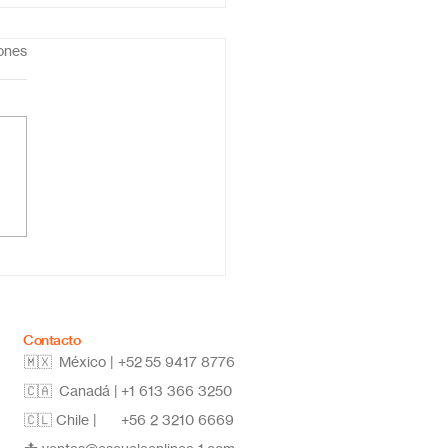
iones
ela primaria online
co: educación flexible,
vadora y de calidad
Contacto
🇲🇽 México | +52
55 9417 8776
🇨🇦 Canadá |
+1 613 366 3250
🇨🇱 Chile |
+56 2 3210 6669