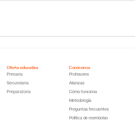
¿Cuál es el mejor colegio
Escu
online en México?
Méxi
Descubre por qué Escuela
inno
en Línea N.º 1 es la opción
ideal
Oferta educativa
Conócenos
Primaria
Profesores
Secundaria
Alianzas
Preparatoria
Cómo funciona
Metodología
Preguntas frecuentes
Política de reembolso