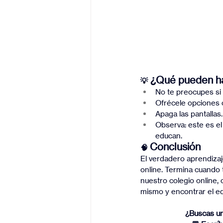
 ¿Qué pueden ha
💡
No te preocupes si t
Ofrécele opciones c
Apaga las pantallas
Observa: este es e
educan.
Conclusión
🧠 
El verdadero aprendizaje
online. Termina cuando t
nuestro colegio online,
mismo y encontrar el equ
¿Buscas un