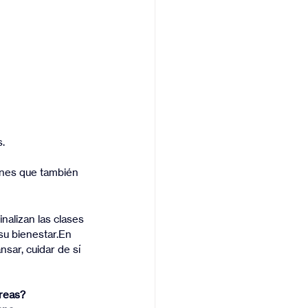
s.
nes que también 
nalizan las clases 
 su bienestar.En 
sar, cuidar de sí 
areas?