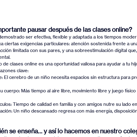
mportante pausar después de las clases online?
 demostrado ser efectiva, flexible y adaptada a los tiempos moder
a ciertas exigencias particulares: atención sostenida frente a un
acción limitada con sus pares, y una sobreestimulación digital que,
ntal.
lo de clases online es una oportunidad valiosa para ayudar a tu hij
 razones clave:
 El cerebro de un niño necesita espacios sin estructura para pro
 cuerpo: Más tiempo al aire libre, movimiento libre y juego físico
nculos: Tiempo de calidad en familia y con amigos nutre su lado em
vación: Un niño descansado regresa con más energía, disposició
én se enseña… y así lo hacemos en nuestro coleg