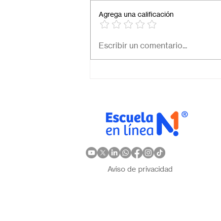
Agrega una calificación
Necesito una secundaria
Escribir un comentario...
virtual para mi hijo: ¿Cómo
elegir la mejor opción en
México?
Aviso de privacidad