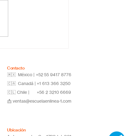
ela primaria online
co: educación flexible,
vadora y de calidad
Contacto
🇲🇽 México | +52
55 9417 8776
🇨🇦 Canadá |
+1 613 366 3250
🇨🇱 Chile |
+56 2 3210 6669
📩
ventas@escuelaenlinea-1.com
Ubicación