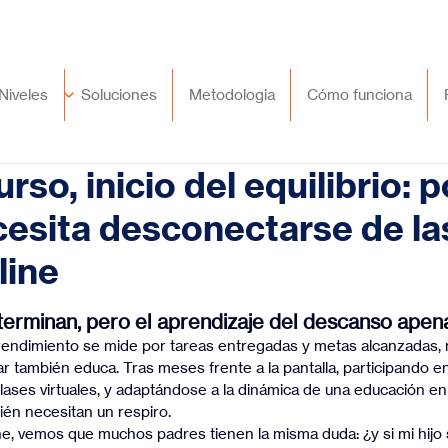
🇲🇽
México
+52 (55) 9417 8776
Niveles
Soluciones
Metodologia
Cómo funciona
urso, inicio del equilibrio: 
ecesita desconectarse de la
line
trellas.
 terminan, pero el aprendizaje del descanso ape
endimiento se mide por tareas entregadas y metas alcanzadas,
 también educa. Tras meses frente a la pantalla, participando en
lases virtuales, y adaptándose a la dinámica de una educación en 
ién necesitan un respiro.
ne, vemos que muchos padres tienen la misma duda: ¿y si mi hijo