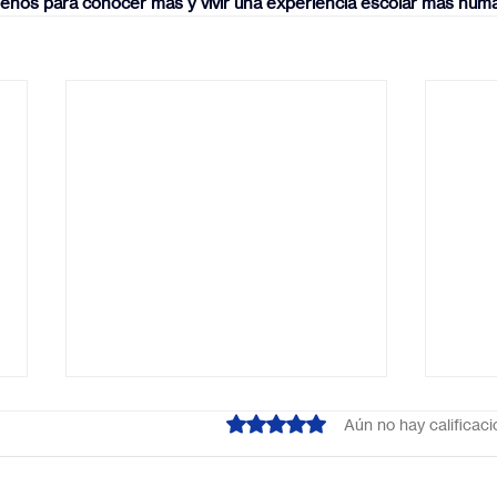
benos para conocer más y vivir una experiencia escolar más hum
Obtuvo 0 de 5 estrellas.
Aún no hay calificac