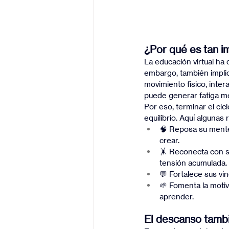
¿Por qué es tan i
La educación virtual ha
embargo, también implic
movimiento físico, inter
puede generar fatiga me
Por eso, terminar el cic
equilibrio. Aquí algunas
🧠 Reposa su mente:
crear.
🤸 Reconecta con su
tensión acumulada.
💬 Fortalece sus ví
🌱 Fomenta la moti
aprender.
El descanso tambi