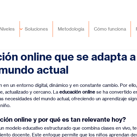
🇲🇽
México
+52 (55) 9417 8776
Niveles
Soluciones
Metodologia
Cómo funciona
ión online que se adapta a
 mundo actual
trellas.
 en un entorno digital, dinámico y en constante cambio. Por ello,
e, actualizado y cercano. La 
educación online
 se ha convertido en
as necesidades del mundo actual, ofreciendo un aprendizaje signif
niño.
ción online y por qué es tan relevante hoy?
 un modelo educativo estructurado que combina clases en vivo, te
ento docente. Este enfoque permite que los niños aprendan des