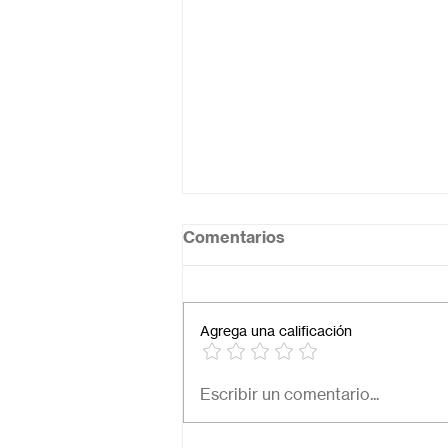
Comentarios
Agrega una calificación
Necesito una secundaria
Escribir un comentario...
virtual para mi hijo: ¿Cómo
elegir la mejor opción en