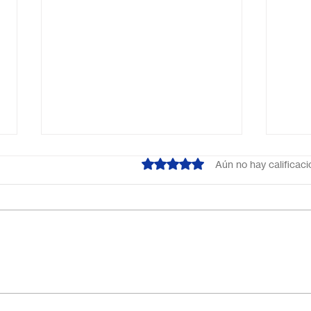
Obtuvo 0 de 5 estrellas.
Aún no hay calificac
¿Cuál es el mejor colegio
Escu
online en México?
Méxi
Descubre por qué Escuela
inno