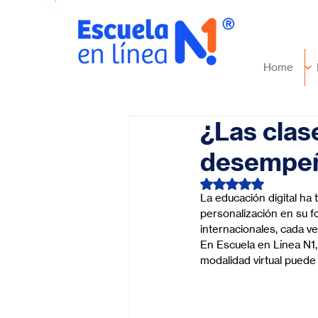
Home
¿Las clas
desempeño
Obtuvo NaN de 5 es
La educación digital ha
personalización en su f
internacionales, cada ve
En Escuela en Línea N1,
modalidad virtual puede 