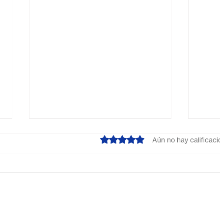
Obtuvo 0 de 5 estrellas.
Aún no hay calificac
¿Cuál es el mejor colegio
Escu