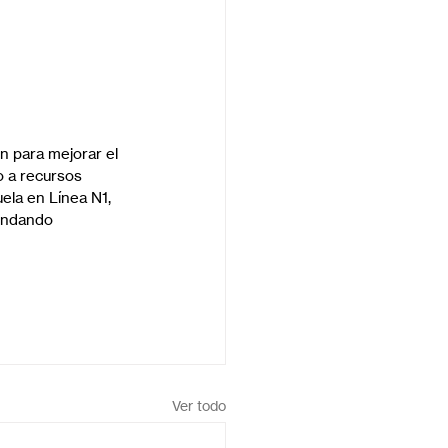
n para mejorar el 
o a recursos 
ela en Línea N1, 
indando 
Ver todo