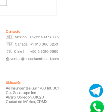
co: educación flexible,
vadora y de calidad
Contacto
🇲🇽 México | +52
55 9417 8776
🇨🇦 Canadá |
+1 613 366 3250
🇨🇱 Chile |
+56 2 3210 6669
📩
ventas@escuelaenlinea-1.com
Ubicación
Av. Insurgentes Sur 1783, Int. 301
Col. Guadalupe Inn
Álvaro Obregón, 01020
Ciudad de México, CDMX