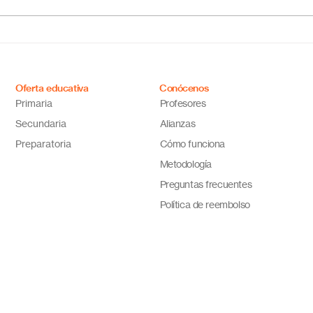
online en México?
Méxi
Descubre por qué Escuela
inno
en Línea N.º 1 es la opción
ideal
Oferta educativa
Conócenos
Primaria
Profesores
Secundaria
Alianzas
Preparatoria
Cómo funciona
Metodología
Preguntas frecuentes
Política de reembolso