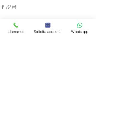
Entradas recientes
Ver todo
Llámanos
Solicita asesoría
Whatsapp