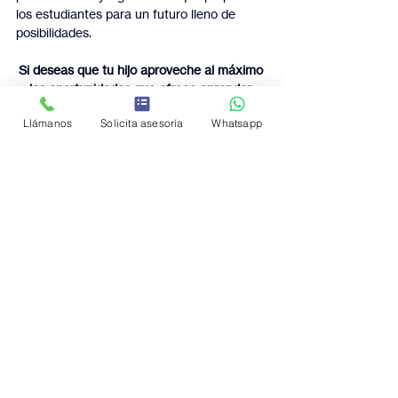
los estudiantes para un futuro lleno de 
posibilidades.
Si deseas que tu hijo aproveche al máximo 
las oportunidades que ofrece aprender 
desde casa, no dudes en explorar más 
Llámanos
Solicita asesoría
Whatsapp
sobre las opciones de aprendizaje en línea. 
¡Haz el cambio hoy y descubre cómo el 
aprendizaje en línea puede transformar la 
experiencia educativa de tu hijo!
Entradas recientes
Ver todo