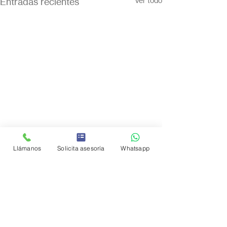
Entradas recientes
Ver todo
Llámanos
Solicita asesoría
Whatsapp
Comentarios
0.0 / 5 (0)
Comentar y calificar...