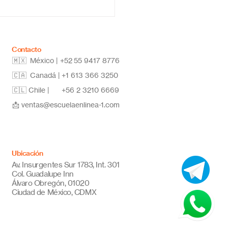
vadora y de calidad
Contacto
🇲🇽 México | +52
55 9417 8776
🇨🇦 Canadá |
+1 613 366 3250
🇨🇱 Chile |
+56 2 3210 6669
📩
ventas@escuelaenlinea-1.com
Ubicación
Av. Insurgentes Sur 1783, Int. 301
Col. Guadalupe Inn
Álvaro Obregón, 01020
Ciudad de México, CDMX