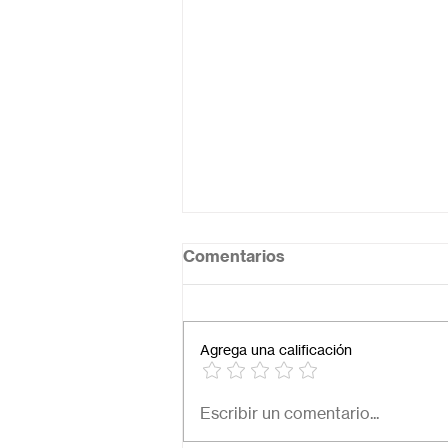
Comentarios
Agrega una calificación
Necesito una secundaria
Escribir un comentario...
virtual para mi hijo: ¿Cómo