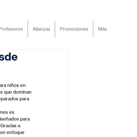
Profesores
Alianzas
Promociones
Más
esde
ara niños en 
ños que dominan 
eparados para 
ones es 
iseñados para 
 Gracias a 
con enfoque 