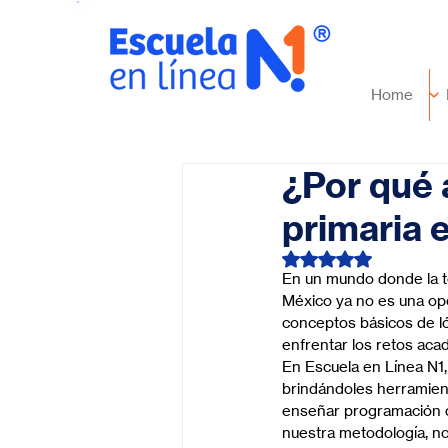
Home
¿Por qué
primaria 
Obtuvo NaN de 5 es
En un mundo donde la t
México ya no es una opc
conceptos básicos de l
enfrentar los retos aca
En Escuela en Línea N1
brindándoles herramien
enseñar programación de 
nuestra metodología, no