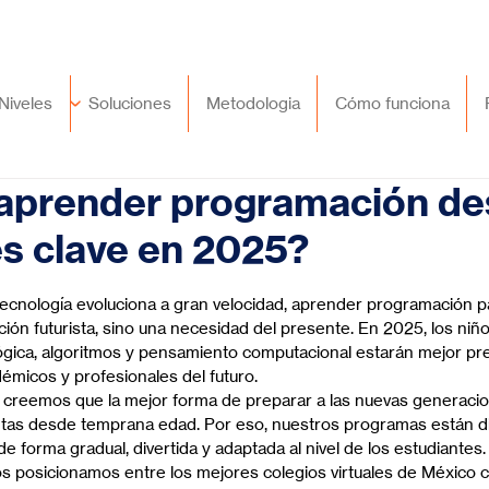
🇲🇽
México
+52 (55) 9417 8776
Niveles
Soluciones
Metodologia
Cómo funciona
 aprender programación d
es clave en 2025?
trellas.
ecnología evoluciona a gran velocidad, aprender programación p
ión futurista, sino una necesidad del presente. En 2025, los ni
ógica, algoritmos y pensamiento computacional estarán mejor pr
démicos y profesionales del futuro.
, creemos que la mejor forma de preparar a las nuevas generaci
tas desde temprana edad. Por eso, nuestros programas están d
forma gradual, divertida y adaptada al nivel de los estudiantes.
s posicionamos entre los mejores colegios virtuales de México 