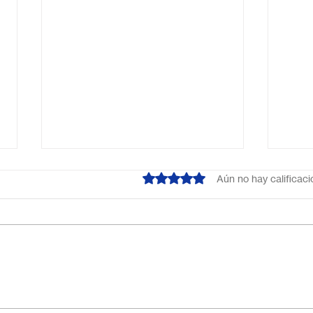
Obtuvo 0 de 5 estrellas.
Aún no hay calificac
¿Cuál es el mejor colegio
Escu
online en México?
Méxi