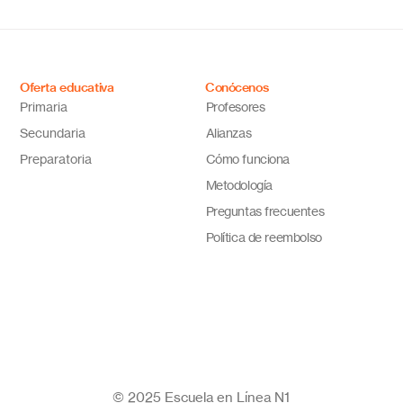
Descubre por qué Escuela
inno
en Línea N.º 1 es la opción
ideal
Oferta educativa
Conócenos
Primaria
Profesores
Secundaria
Alianzas
Preparatoria
Cómo funciona
Metodología
Preguntas frecuentes
Política de reembolso
© 2025 Escuela en Línea N1