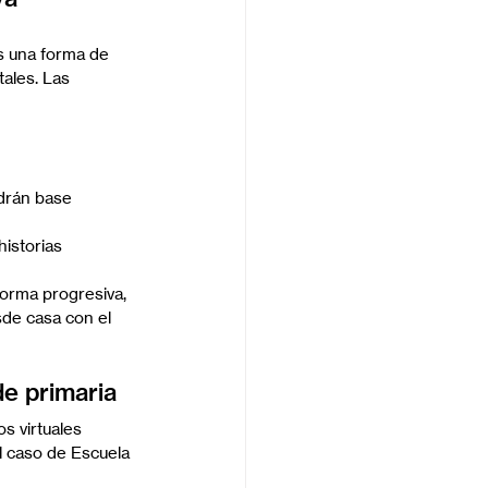
s una forma de 
ales. Las 
drán base 
istorias 
orma progresiva, 
de casa con el 
e primaria
s virtuales 
l caso de Escuela 