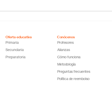
¿Cuál es el mejor colegio
Escu
online en México?
Méxi
Descubre por qué Escuela
inno
en Línea N.º 1 es la opción
ideal
Oferta educativa
Conócenos
Primaria
Profesores
Secundaria
Alianzas
Preparatoria
Cómo funciona
Metodología
Preguntas frecuentes
Política de reembolso