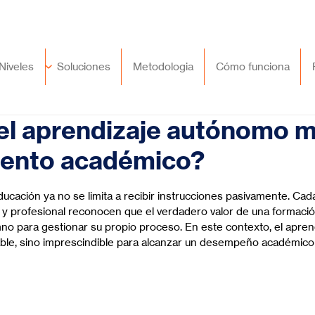
🇲🇽
México
+52 (55) 9417 8776
Niveles
Soluciones
Metodologia
Cómo funciona
el aprendizaje autónomo m
iento académico?
trellas.
ducación ya no se limita a recibir instrucciones pasivamente. Cad
o y profesional reconocen que el verdadero valor de una formació
mno para gestionar su propio proceso. En este contexto, el apre
ble, sino imprescindible para alcanzar un desempeño académico 