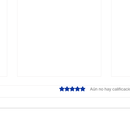
Obtuvo 0 de 5 estrellas.
Aún no hay calificac