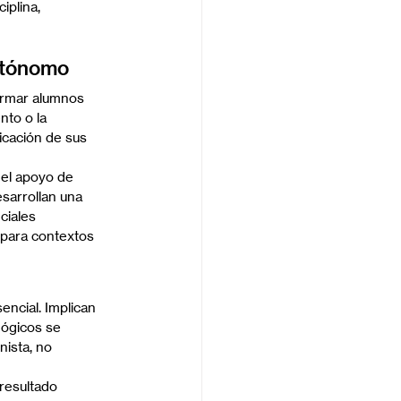
plina, 
autónomo
ormar alumnos 
to o la 
ficación de sus 
el apoyo de 
esarrollan una 
ciales 
 para contextos 
ncial. Implican 
gógicos se 
nista, no 
resultado 