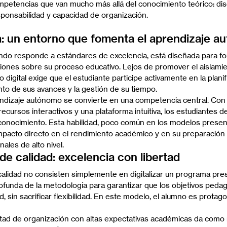
petencias que van mucho más allá del conocimiento teórico: disci
sponsabilidad y capacidad de organización.
a: un entorno que fomenta el aprendizaje 
ando responde a estándares de excelencia, está diseñada para f
ones sobre su proceso educativo. Lejos de promover el aislamien
o digital exige que el estudiante participe activamente en la plani
nto de sus avances y la gestión de su tiempo.
ndizaje autónomo se convierte en una competencia central. Con 
recursos interactivos y una plataforma intuitiva, los estudiantes d
conocimiento. Esta habilidad, poco común en los modelos presen
 impacto directo en el rendimiento académico y en su preparación
nales de alto nivel.
de calidad: excelencia con libertad
calidad no consisten simplemente en digitalizar un programa prese
ofunda de la metodología para garantizar que los objetivos peda
, sin sacrificar flexibilidad. En este modelo, el alumno es protago
tad de organización con altas expectativas académicas da como 