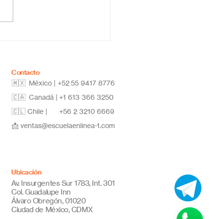
ela primaria online
co: educación flexible,
vadora y de calidad
Contacto
🇲🇽 México | +52
55 9417 8776
🇨🇦 Canadá |
+1 613 366 3250
🇨🇱 Chile |
+56 2 3210 6669
📩
ventas@escuelaenlinea-1.com
Ubicación
Av. Insurgentes Sur 1783, Int. 301
Col. Guadalupe Inn
Álvaro Obregón, 01020
Ciudad de México, CDMX