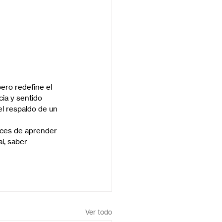
ero redefine el 
ia y sentido 
el respaldo de un 
paces de aprender 
l, saber 
Ver todo