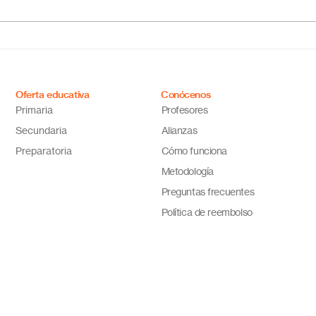
online en México?
Méxi
Descubre por qué Escuela
inno
en Línea N.º 1 es la opción
ideal
Oferta educativa
Conócenos
Primaria
Profesores
Secundaria
Alianzas
Preparatoria
Cómo funciona
Metodología
Preguntas frecuentes
Política de reembolso