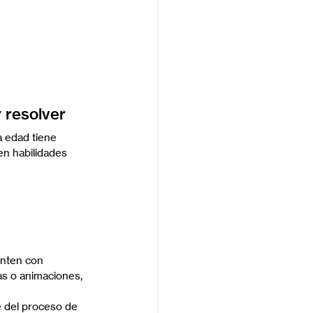
y resolver
 edad tiene 
en habilidades 
enten con 
as o animaciones, 
e del proceso de 