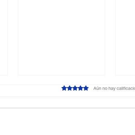
Obtuvo 0 de 5 estrellas.
Aún no hay calificac
¿Cuál es el mejor colegio
Escu