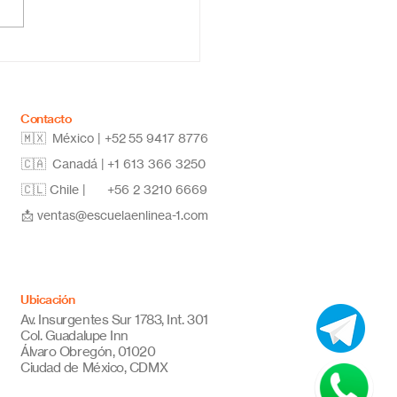
co: educación flexible,
vadora y de calidad
Contacto
🇲🇽 México | +52
55 9417 8776
🇨🇦 Canadá |
+1 613 366 3250
🇨🇱 Chile |
+56 2 3210 6669
📩
ventas@escuelaenlinea-1.com
Ubicación
Av. Insurgentes Sur 1783, Int. 301
Col. Guadalupe Inn
Álvaro Obregón, 01020
Ciudad de México, CDMX