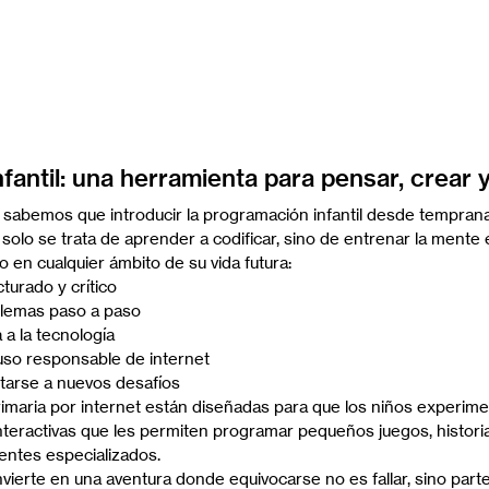
fantil: una herramienta para pensar, crear 
 sabemos que introducir la programación infantil desde temprana
 solo se trata de aprender a codificar, sino de entrenar la mente 
 en cualquier ámbito de su vida futura:
urado y crítico
blemas paso a paso
 a la tecnología
 uso responsable de internet
ntarse a nuevos desafíos
rimaria por internet están diseñadas para que los niños experim
interactivas que les permiten programar pequeños juegos, histori
centes especializados.
ierte en una aventura donde equivocarse no es fallar, sino part