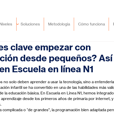
🇲🇽
México
+52 (55) 9417 8776
Niveles
Soluciones
Metodologia
Cómo funciona
es clave empezar con
ción desde pequeños? Así 
n Escuela en línea N1
trellas.
ños no solo deben aprender a usar la tecnología, sino a entenderla
mación infantil se ha convertido en una de las habilidades más val
e la educación básica. En Escuela en Línea N1, hemos integrado
 aprendizaje desde los primeros años de primaria por internet, y 
.
a complicada o “de grandes”, la programación bien adaptada perm