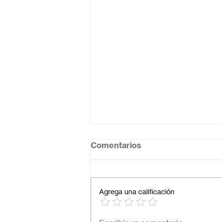
Comentarios
Agrega una calificación
Necesito una secundaria