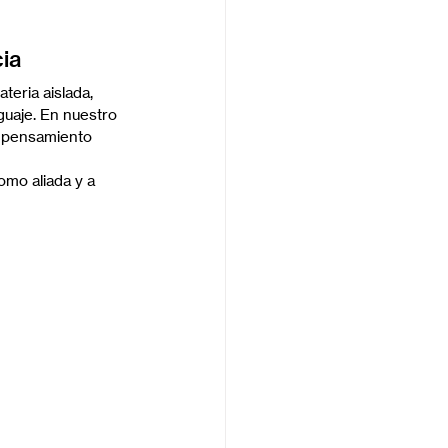
cia
teria aislada, 
guaje. En nuestro 
l pensamiento 
omo aliada y a 