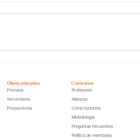
¿Cuál es el mejor colegio
Escu
online en México?
Méxi
Descubre por qué Escuela
inno
en Línea N.º 1 es la opción
ideal
Oferta educativa
Conócenos
Primaria
Profesores
Secundaria
Alianzas
Preparatoria
Cómo funciona
Metodología
Preguntas frecuentes
Política de reembolso