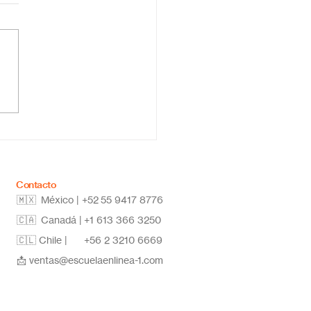
ela primaria online
co: educación flexible,
vadora y de calidad
Contacto
🇲🇽 México | +52
55 9417 8776
🇨🇦 Canadá |
+1 613 366 3250
🇨🇱 Chile |
+56 2 3210 6669
📩
ventas@escuelaenlinea-1.com