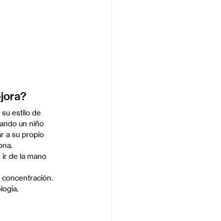
ejora?
su estilo de 
ando un niño 
r a su propio 
ona.
 ir de la mano 
a concentración.
logía.