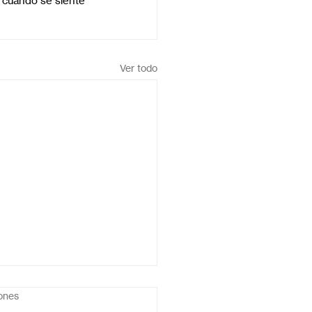
 cuando se siente 
Ver todo
iones