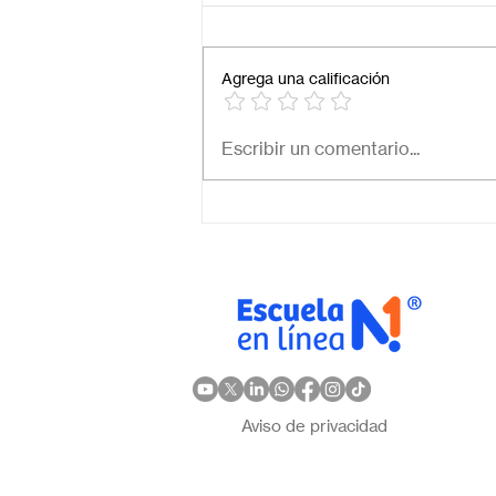
Agrega una calificación
Necesito una secundaria
Escribir un comentario...
virtual para mi hijo: ¿Cómo
elegir la mejor opción en
México?
Aviso de privacidad