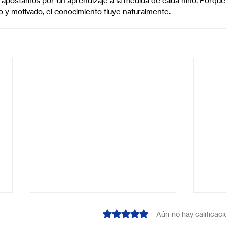
 apostamos por un aprendizaje a la medida de cada niño. Porque
y motivado, el conocimiento fluye naturalmente.
Obtuvo 0 de 5 estrellas.
Aún no hay calificac