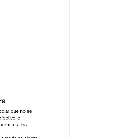
ra
colar que no se 
ectivo, el 
ermite a los 