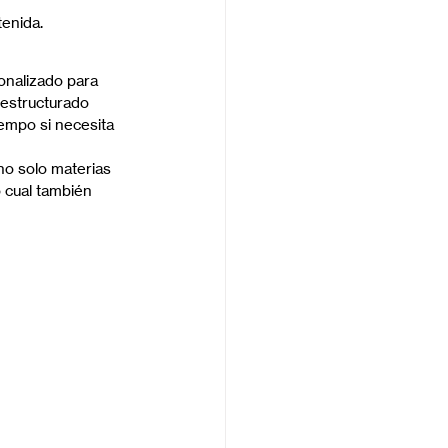
tenida.
nalizado para 
 estructurado 
empo si necesita 
no solo materias 
o cual también 