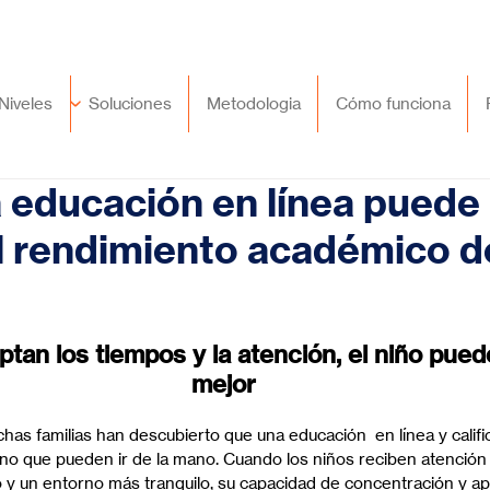
🇲🇽
México
+52 (55) 9417 8776
Niveles
Soluciones
Metodologia
Cómo funciona
a educación en línea puede
l rendimiento académico d
trellas.
tan los tiempos y la atención, el niño pued
mejor
has familias han descubierto que una educación  en línea y califi
ino que pueden ir de la mano. Cuando los niños reciben atención 
rio y un entorno más tranquilo, su capacidad de concentración y a