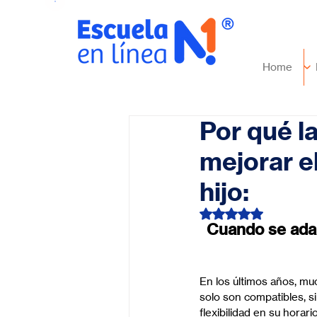
Home
Por qué l
mejorar e
hijo:
Obtuvo NaN de 5 es
Cuando se adap
En los últimos años, muc
solo son compatibles, s
flexibilidad en su hora