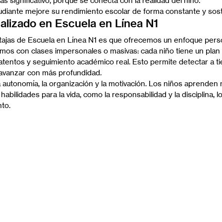
s significativo, porque se conecta con la realidad del niño.
udiante mejore su rendimiento escolar de forma constante y sos
lizado en Escuela en Línea N1
tajas de Escuela en Línea N1 es que ofrecemos un enfoque perso
mos con clases impersonales o masivas: cada niño tiene un plan
 atentos y seguimiento académico real. Esto permite detectar a ti
 avanzar con más profundidad.
utonomía, la organización y la motivación. Los niños aprenden 
abilidades para la vida, como la responsabilidad y la disciplina, l
to.