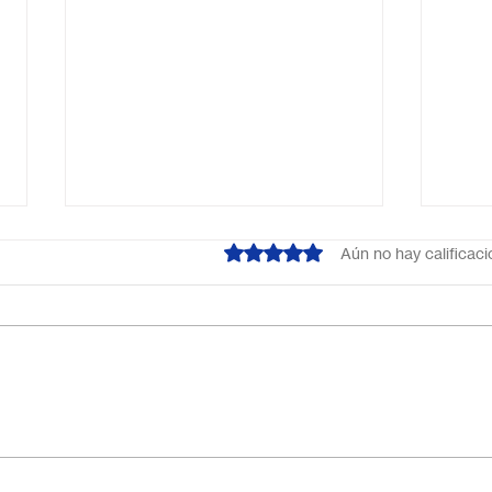
Obtuvo 0 de 5 estrellas.
Aún no hay calificac
¿Cuál es el mejor colegio
Escu
online en México?
Méxi
Descubre por qué Escuela
inno