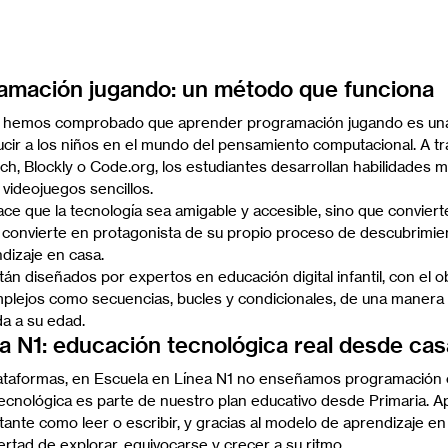
amación jugando: un método que funciona
, hemos comprobado que aprender programación jugando es una
ucir a los niños en el mundo del pensamiento computacional. A tr
h, Blockly o 
Code.org
, los estudiantes desarrollan habilidades 
 videojuegos sencillos.
ce que la tecnología sea amigable y accesible, sino que conviert
e convierte en protagonista de su propio proceso de descubrimien
dizaje en casa.
n diseñados por expertos en educación digital infantil, con el ob
ejos como secuencias, bucles y condicionales, de una manera vis
a a su edad.
a N1: educación tecnológica real desde cas
lataformas, en Escuela en Línea N1 no enseñamos programación c
 tecnológica es parte de nuestro plan educativo desde Primaria. A
ante como leer o escribir, y gracias al modelo de aprendizaje en 
bertad de explorar, equivocarse y crecer a su ritmo.