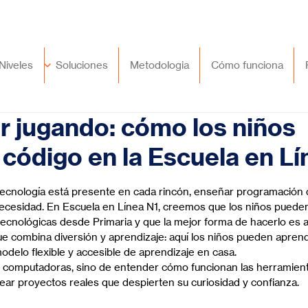
🇲🇽
México
+52 (55) 9417 8776
Niveles
Soluciones
Metodologia
Cómo funciona
 jugando: cómo los niños
código en la Escuela en Lí
trellas.
ecnología está presente en cada rincón, enseñar programación
necesidad. En Escuela en Línea N1, creemos que los niños puede
tecnológicas desde Primaria y que la mejor forma de hacerlo es a 
ue combina diversión y aprendizaje: aquí los niños pueden apre
odelo flexible y accesible de aprendizaje en casa.
r computadoras, sino de entender cómo funcionan las herramienta
ear proyectos reales que despierten su curiosidad y confianza.