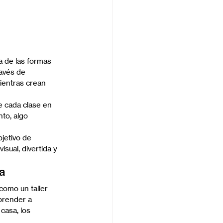
 de las formas 
avés de 
mientras crean 
e cada clase en 
to, algo 
jetivo de 
ual, divertida y 
a
omo un taller 
prender a 
casa, los 