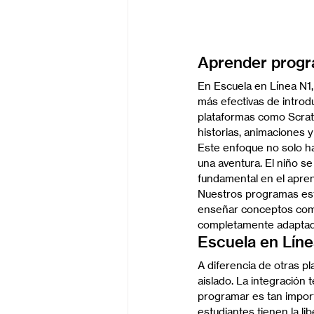
Aprender progr
En Escuela en Línea N1
más efectivas de introd
plataformas como Scratc
historias, animaciones y
Este enfoque no solo ha
una aventura. El niño s
fundamental en el apren
Nuestros programas está
enseñar conceptos compl
completamente adaptad
Escuela en Líne
A diferencia de otras p
aislado. La integración
programar es tan import
estudiantes tienen la li