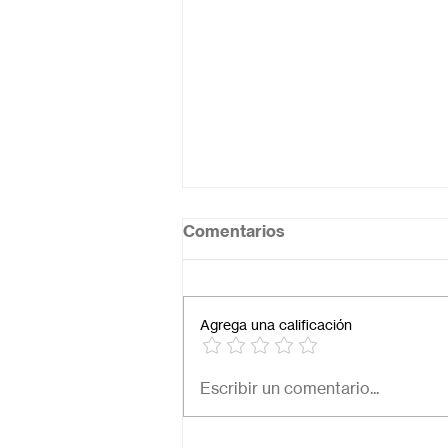
Comentarios
Agrega una calificación
Necesito una secundaria
Escribir un comentario...
virtual para mi hijo: ¿Cómo
elegir la mejor opción en