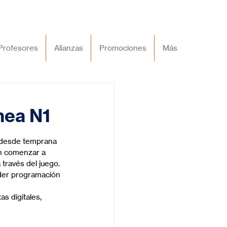
Profesores
Alianzas
Promociones
Más
nea N1
 desde temprana 
n comenzar a 
través del juego. 
nder programación 
s digitales, 