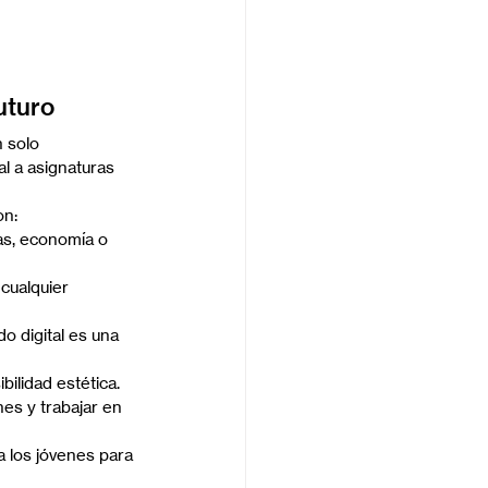
uturo
 solo 
l a asignaturas 
on:
as, economía o 
cualquier 
 digital es una 
bilidad estética.
es y trabajar en 
a los jóvenes para 