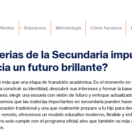
🇲🇽
México
+52 (55) 9417 8776
Niveles
Soluciones
Metodologia
Cómo funciona
rias de la Secundaria imp
cia un futuro brillante?
trellas.
 más que una etapa de transición académica. Es el momento en 
 construir su identidad, descubrir sus intereses y formar la base
 eso, elegir una escuela con visión de futuro y enfoque actualizado
abemos que las materias importantes en secundaria pueden hacer
cación tradicional y una que realmente prepare a tu hijo para des
e remoto, ofrecemos un modelo educativo moderno, flexible y en
 no solo cumple con el programa oficial, sino que también va más al
te.