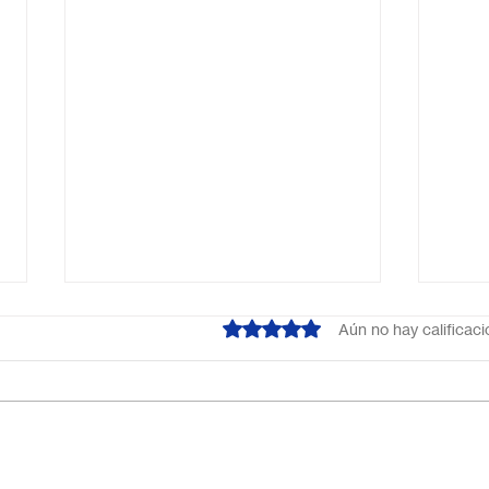
Obtuvo 0 de 5 estrellas.
Aún no hay calificac