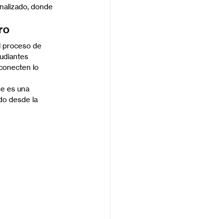
onalizado, donde 
ro
l proceso de 
udiantes 
conecten lo 
se es una 
do desde la 