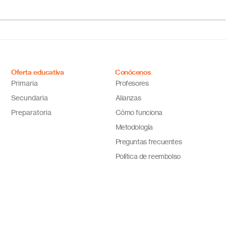
¿Cuál es el mejor colegio
Escu
online en México?
Méxi
Descubre por qué Escuela
inno
en Línea N.º 1 es la opción
ideal
Oferta educativa
Conócenos
Primaria
Profesores
Secundaria
Alianzas
Preparatoria
Cómo funciona
Metodología
Preguntas frecuentes
Política de reembolso