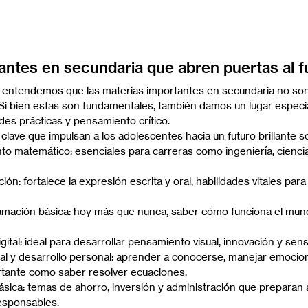
antes en secundaria que abren puertas al f
, entendemos que las materias importantes en secundaria no son
 Si bien estas son fundamentales, también damos un lugar especia
des prácticas y pensamiento crítico.
clave que impulsan a los adolescentes hacia un futuro brillante s
o matemático: esenciales para carreras como ingeniería, cienci
n: fortalece la expresión escrita y oral, habilidades vitales para 
amación básica: hoy más que nunca, saber cómo funciona el mundo
igital: ideal para desarrollar pensamiento visual, innovación y sensi
l y desarrollo personal: aprender a conocerse, manejar emocion
rtante como saber resolver ecuaciones.
básica: temas de ahorro, inversión y administración que preparan 
esponsables.