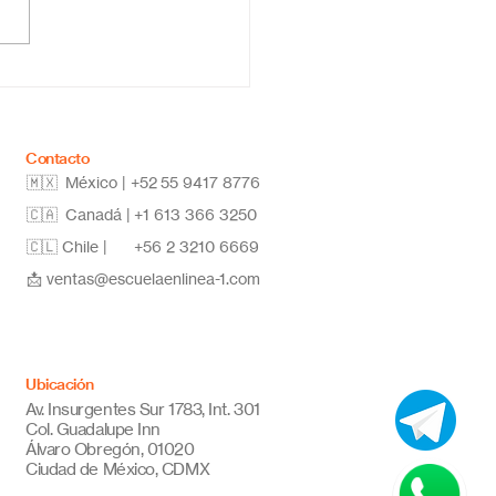
ela primaria online
co: educación flexible,
vadora y de calidad
Contacto
🇲🇽 México | +52
55 9417 8776
🇨🇦 Canadá |
+1 613 366 3250
🇨🇱 Chile |
+56 2 3210 6669
📩
ventas@escuelaenlinea-1.com
Ubicación
Av. Insurgentes Sur 1783, Int. 301
Col. Guadalupe Inn
Álvaro Obregón, 01020
Ciudad de México, CDMX