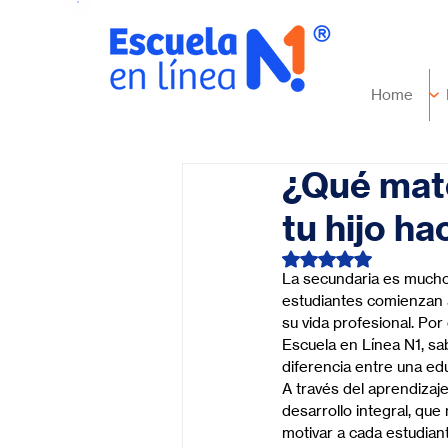
Home
¿Qué mate
tu hijo ha
Obtuvo NaN de 5 es
La secundaria es mucho
estudiantes comienzan a
su vida profesional. Por
Escuela en Línea N1, s
diferencia entre una edu
A través del aprendizaj
desarrollo integral, que
motivar a cada estudian