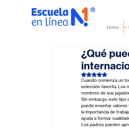
Home
¿Qué pued
internaci
Obtuvo NaN de 5 es
Cuando comienza un torn
selección favorita. Los 
nombres de sus jugadore
Sin embargo, este tipo
puede enseñar valores f
la importancia de trabaj
ayuda a formar cualidad
Los padres pueden apro