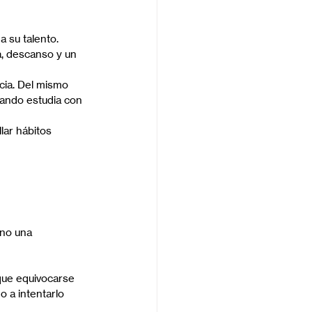
a su talento.
a, descanso y un 
cia. Del mismo 
uando estudia con 
ar hábitos 
ino una 
que equivocarse 
 a intentarlo 