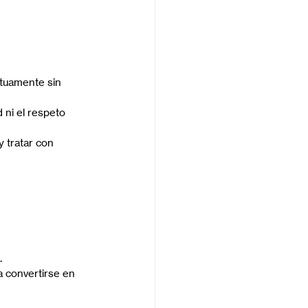
utuamente sin 
ni el respeto 
y tratar con 
.
a convertirse en 