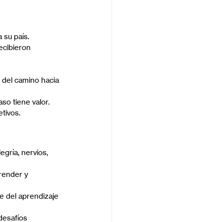
 su país.
ecibieron 
 del camino hacia 
o tiene valor.
tivos.
gría, nervios, 
render y 
e del aprendizaje 
desafíos 