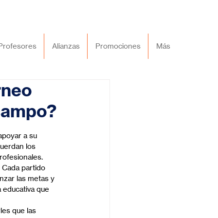
Profesores
Alianzas
Promociones
Más
rneo
 campo?
apoyar a su 
cuerdan los 
rofesionales.
 Cada partido 
nzar las metas y 
a educativa que 
es que las 