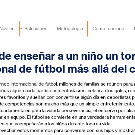
🇲🇽
México
+52 (55) 9417 8776
Niveles
Soluciones
Metodologia
Cómo funciona
e enseñar a un niño un to
onal de fútbol más allá del
trellas.
eo internacional de fútbol, millones de familias se reúnen para 
niños siguen cada partido con entusiasmo, celebran los goles, re
s favoritos y sueñan con convertirse algún día en deportistas p
 de competencias son mucho más que un simple entretenimiento.
undamentales para la vida: la perseverancia, el esfuerzo por alca
ar en equipo. El fútbol se convierte en una verdadera herramient
es que acompañarán a los niños durante toda su vida.
vechar estos momentos para conversar con sus hijos y mostrarl