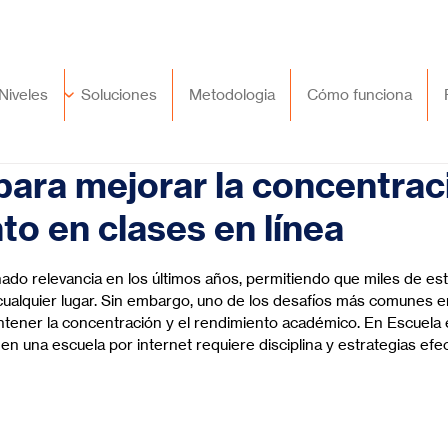
🇲🇽
México
+52 (55) 9417 8776
Niveles
Soluciones
Metodologia
Cómo funciona
para mejorar la concentraci
to en clases en línea
trellas.
anado relevancia en los últimos años, permitiendo que miles de e
ualquier lugar. Sin embargo, uno de los desafíos más comunes e
ntener la concentración y el rendimiento académico. En Escuela 
 una escuela por internet requiere disciplina y estrategias efec