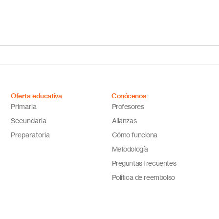
Escuela primaria online
Acab
México: educación flexible,
líne
innovadora y de calidad
cual
tus 
Oferta educativa
Conócenos
Primaria
Profesores
Secundaria
Alianzas
Preparatoria
Cómo funciona
Metodología
Preguntas frecuentes
Política de reembolso