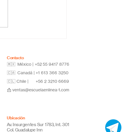
ar la secundaria en
a: estudia desde
quier lugar y alcanza
metas
Contacto
🇲🇽 México | +52
55 9417 8776
🇨🇦 Canadá |
+1 613 366 3250
🇨🇱 Chile |
+56 2 3210 6669
📩
ventas@escuelaenlinea-1.com
Ubicación
Av. Insurgentes Sur 1783, Int. 301
Col. Guadalupe Inn