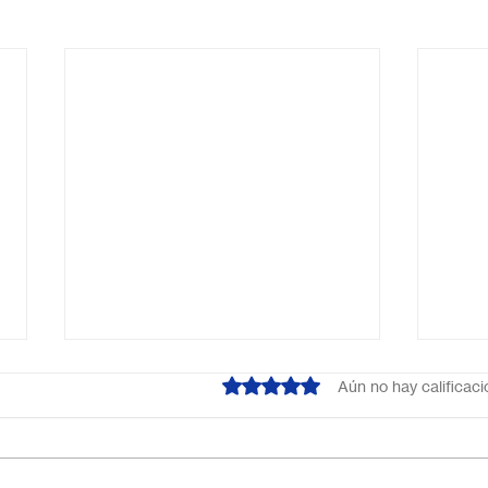
Obtuvo 0 de 5 estrellas.
Aún no hay calificac