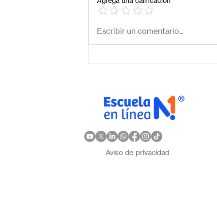
Agrega una calificación
¿Cuál es el mejor colegio
Escribir un comentario...
online en México?
Descubre por qué Escuela
en Línea N.º 1 es la opción
ideal
Aviso de privacidad