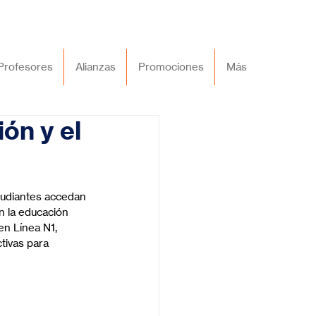
Profesores
Alianzas
Promociones
Más
ón y el
studiantes accedan 
n la educación 
en Línea N1, 
tivas para 