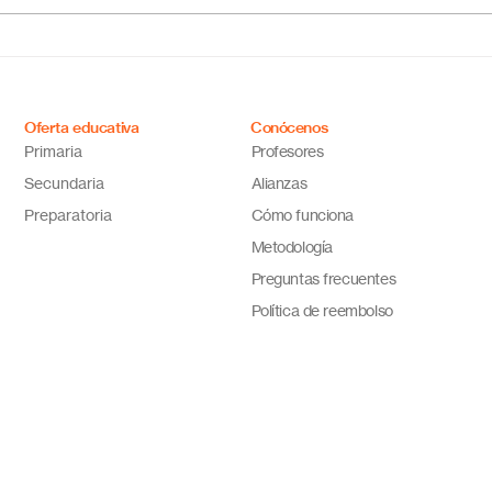
México: educación flexible,
líne
innovadora y de calidad
cual
tus 
Oferta educativa
Conócenos
Primaria
Profesores
Secundaria
Alianzas
Preparatoria
Cómo funciona
Metodología
Preguntas frecuentes
Política de reembolso