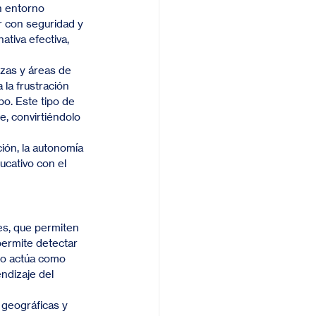
n entorno 
r con seguridad y 
tiva efectiva, 
zas y áreas de 
 la frustración 
o. Este tipo de 
, convirtiéndolo 
ión, la autonomía 
cativo con el 
es, que permiten 
permite detectar 
ro actúa como 
ndizaje del 
 geográficas y 