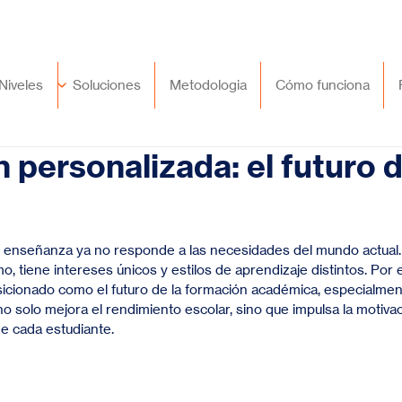
🇲🇽
México
+52 (55) 9417 8776
Niveles
Soluciones
Metodologia
Cómo funciona
 personalizada: el futuro d
trellas.
e enseñanza ya no responde a las necesidades del mundo actual.
o, tiene intereses únicos y estilos de aprendizaje distintos. Por 
icionado como el futuro de la formación académica, especialment
o solo mejora el rendimiento escolar, sino que impulsa la motivac
 de cada estudiante.