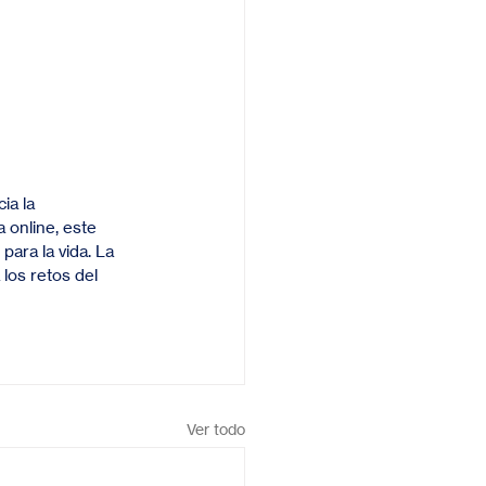
ia la 
 online, este 
ara la vida. La 
los retos del 
Ver todo