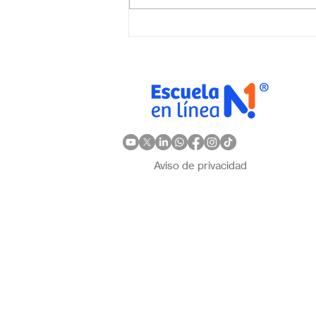
online en México?
Descubre por qué Escuela
en Línea N.º 1 es la opción
ideal
Aviso de privacidad