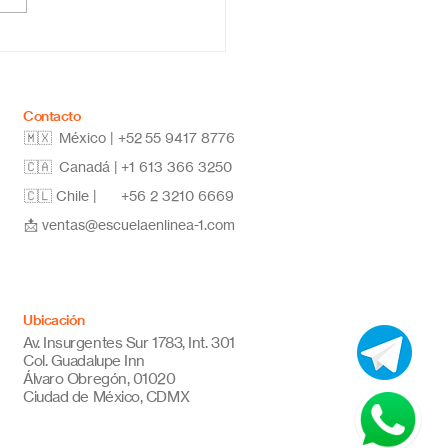
a: estudia desde
quier lugar y alcanza
metas
Contacto
🇲🇽 México | +52
55 9417 8776
🇨🇦 Canadá |
+1 613 366 3250
🇨🇱 Chile |
+56 2 3210 6669
📩
ventas@escuelaenlinea-1.com
Ubicación
Av. Insurgentes Sur 1783, Int. 301
Col. Guadalupe Inn
Álvaro Obregón, 01020
Ciudad de México, CDMX