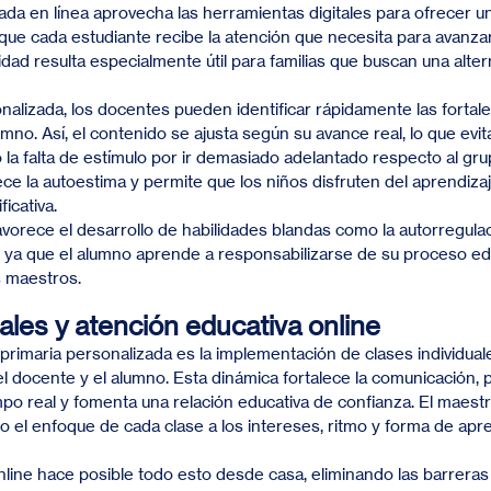
ada en línea aprovecha las herramientas digitales para ofrecer u
l que cada estudiante recibe la atención que necesita para avanza
ad resulta especialmente útil para familias que buscan una alterna
alizada, los docentes pueden identificar rápidamente las fortale
no. Así, el contenido se ajusta según su avance real, lo que evita
la falta de estímulo por ir demasiado adelantado respecto al grup
e la autoestima y permite que los niños disfruten del aprendizaje
icativa.
orece el desarrollo de habilidades blandas como la autorregulac
, ya que el alumno aprende a responsabilizarse de su proceso edu
 maestros.
ales y atención educativa online
 primaria personalizada es la implementación de clases individual
el docente y el alumno. Esta dinámica fortalece la comunicación, 
po real y fomenta una relación educativa de confianza. El maest
o el enfoque de cada clase a los intereses, ritmo y forma de apre
nline hace posible todo esto desde casa, eliminando las barreras