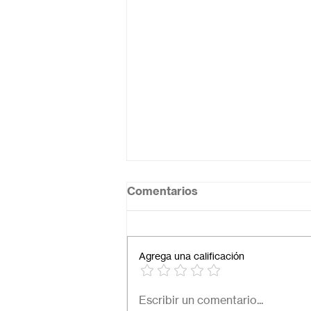
Comentarios
Agrega una calificación
¿Cuál es el mejor colegio
Escribir un comentario...