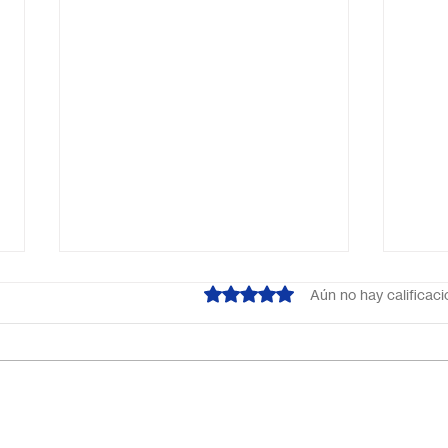
Obtuvo 0 de 5 estrellas.
Aún no hay calificac