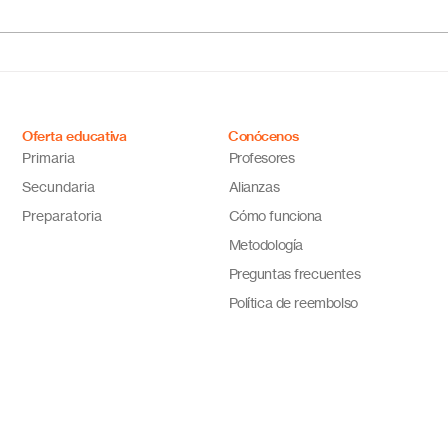
Escuela primaria online
Acab
México: educación flexible,
líne
innovadora y de calidad
cual
tus 
Oferta educativa
Conócenos
Primaria
Profesores
Secundaria
Alianzas
Preparatoria
Cómo funciona
Metodología
Preguntas frecuentes
Política de reembolso