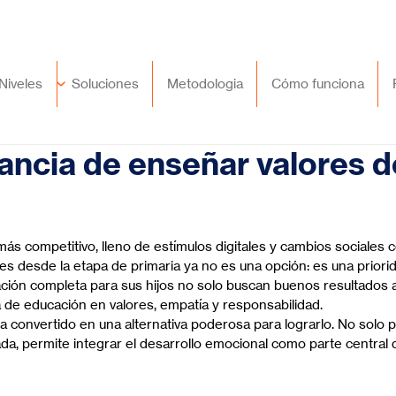
🇲🇽
México
+52 (55) 9417 8776
Niveles
Soluciones
Metodologia
Cómo funciona
ancia de enseñar valores d
trellas.
s competitivo, lleno de estímulos digitales y cambios sociales c
es desde la etapa de primaria ya no es una opción: es una priorida
ción completa para sus hijos no solo buscan buenos resultados 
 de educación en valores, empatía y responsabilidad.
a convertido en una alternativa poderosa para lograrlo. No solo por
da, permite integrar el desarrollo emocional como parte central d