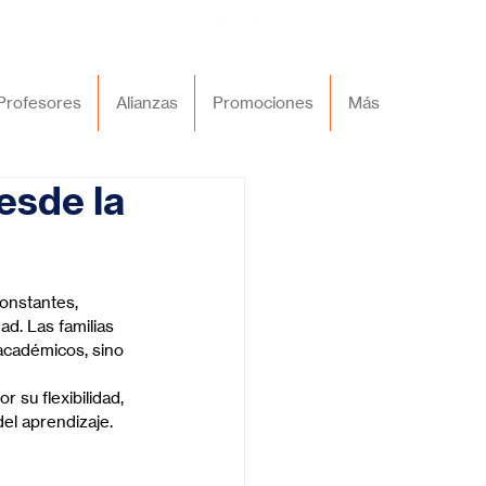
Profesores
Alianzas
Promociones
Más
esde la
onstantes, 
d. Las familias 
académicos, sino 
 su flexibilidad, 
el aprendizaje.