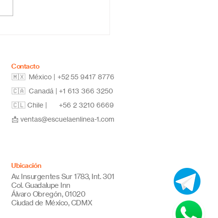
ar la secundaria en
a: estudia desde
quier lugar y alcanza
metas
Contacto
🇲🇽 México | +52
55 9417 8776
🇨🇦 Canadá |
+1 613 366 3250
🇨🇱 Chile |
+56 2 3210 6669
📩
ventas@escuelaenlinea-1.com
Ubicación
Av. Insurgentes Sur 1783, Int. 301
Col. Guadalupe Inn
Álvaro Obregón, 01020
Ciudad de México, CDMX