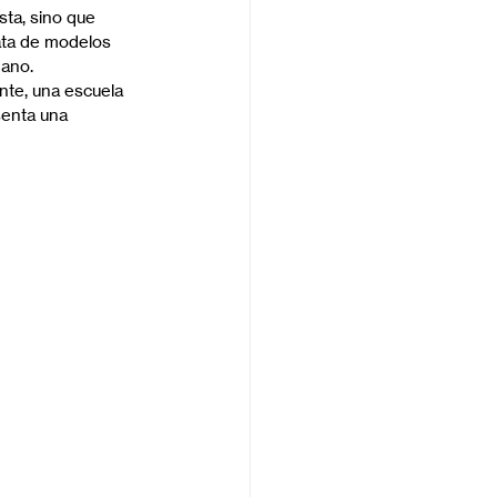
ta, sino que 
rata de modelos 
mano.
nte, una escuela 
senta una 