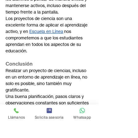
mantenerse activos, incluso después del 
tiempo frente a la pantalla.
Los proyectos de ciencia son una 
excelente forma de aplicar el aprendizaje 
activo, y en 
Escuela en Línea
 nos 
comprometemos a que los estudiantes 
aprendan en todos los aspectos de su 
educación.
Conclusión
Realizar un proyecto de ciencias, incluso 
en un entorno de aprendizaje en línea, no 
solo es posible, sino también muy 
gratificante.
Una buena planificación, pasos claros y 
observaciones constantes son suficientes 
para llevar a cabo experimentos 
significativos desde casa.
Llámanos
Solicita asesoría
Whatsapp
Esto fomenta la independencia, el 
pensamiento crítico, la capacidad de 
resolver problemas y la 
confianza.No
 se 