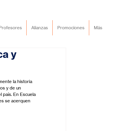
Profesores
Alianzas
Promociones
Más
ca y
nte la historia 
os y de un 
l país. En Escuela 
es se acerquen 