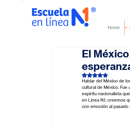
Home
El México
esperanz
Obtuvo NaN de 5 es
Hablar del México de lo
cultural de México. Fue
espíritu nacionalista qu
en Línea N1, creemos q
con emoción al pasado a