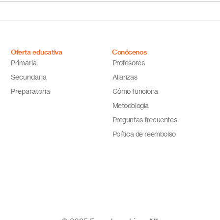
Descubre por qué Escuela
inno
en Línea N.º 1 es la opción
ideal
Oferta educativa
Conócenos
Primaria
Profesores
Secundaria
Alianzas
Preparatoria
Cómo funciona
Metodología
Preguntas frecuentes
Política de reembolso