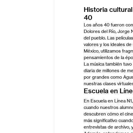
Historia cultura
40
Los años 40 fueron con
Dolores del Río, Jorge N
del pueblo. Las películ
valores y los ideales de
México, utilizamos frag
pensamientos de la époc
La música también tuvo u
diaria de millones de me
por grandes como Agustí
nuestras clases virtuale
Escuela en Línea
En Escuela en Línea N1,
cuando nuestros alumno
descubren cómo el cine 
más significativo cuand
entrevistas de archivo, y