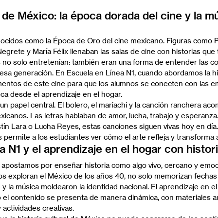
l de México: la época dorada del cine y la m
ocidos como la Época de Oro del cine mexicano. Figuras como Pe
egrete y María Félix llenaban las salas de cine con historias que
as no solo entretenían: también eran una forma de entender las c
 esa generación. En Escuela en Línea N1, cuando abordamos la his
mentos de este cine para que los alumnos se conecten con las e
a desde el aprendizaje en el hogar.
n papel central. El bolero, el mariachi y la canción ranchera aco
xicanos. Las letras hablaban de amor, lucha, trabajo y esperanza
n Lara o Lucha Reyes, estas canciones siguen vivas hoy en día. 
s permite a los estudiantes ver cómo el arte refleja y transforma
 N1 y el aprendizaje en el hogar con histori
 apostamos por enseñar historia como algo vivo, cercano y emoci
s exploran el México de los años 40, no solo memorizan fechas
y la música moldearon la identidad nacional. El aprendizaje en el
o el contenido se presenta de manera dinámica, con materiales au
 actividades creativas.