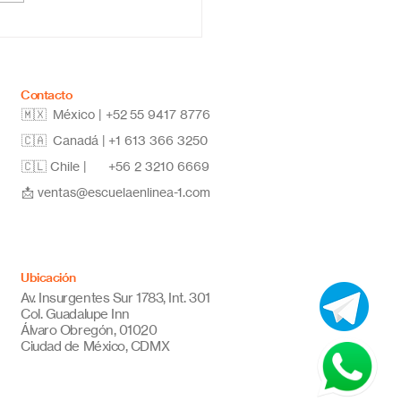
vadora y de calidad
Contacto
🇲🇽 México | +52
55 9417 8776
🇨🇦 Canadá |
+1 613 366 3250
🇨🇱 Chile |
+56 2 3210 6669
📩
ventas@escuelaenlinea-1.com
Ubicación
Av. Insurgentes Sur 1783, Int. 301
Col. Guadalupe Inn
Álvaro Obregón, 01020
Ciudad de México, CDMX