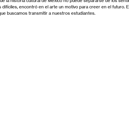
 la historia cultural de México no puede separarse de los senti
 difíciles, encontró en el arte un motivo para creer en el futuro.
que buscamos transmitir a nuestros estudiantes.