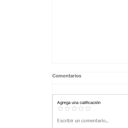
Comentarios
Agrega una calificación
Necesito una secundaria
Escribir un comentario...
virtual para mi hijo: ¿Cómo