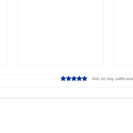
Obtuvo 0 de 5 estrellas.
Aún no hay calificac
¿Cuál es el mejor colegio
Escu
online en México?
Méxi