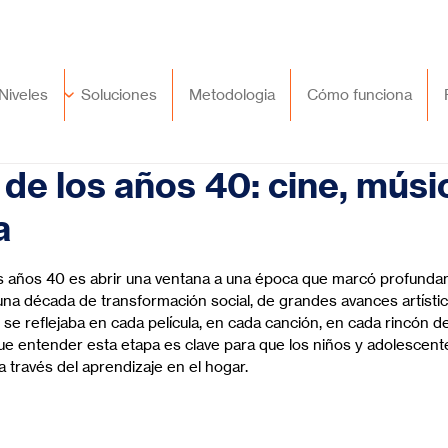
🇲🇽
México
+52 (55) 9417 8776
Niveles
Soluciones
Metodologia
Cómo funciona
 de los años 40: cine, músi
a
trellas.
s años 40 es abrir una ventana a una época que marcó profundame
 una década de transformación social, de grandes avances artístic
e se reflejaba en cada película, en cada canción, en cada rincón de
ue entender esta etapa es clave para que los niños y adolescent
 través del aprendizaje en el hogar.