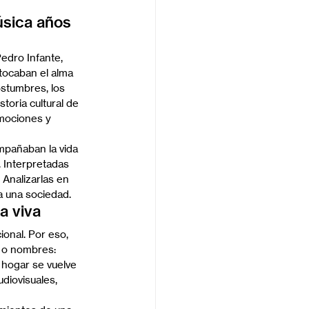
úsica años 
dro Infante, 
 tocaban el alma 
ostumbres, los 
toria cultural de 
mociones y 
mpañaban la vida 
. Interpretadas 
Analizarlas en 
 a una sociedad.
a viva
onal. Por eso, 
 o nombres: 
 hogar se vuelve 
diovisuales, 