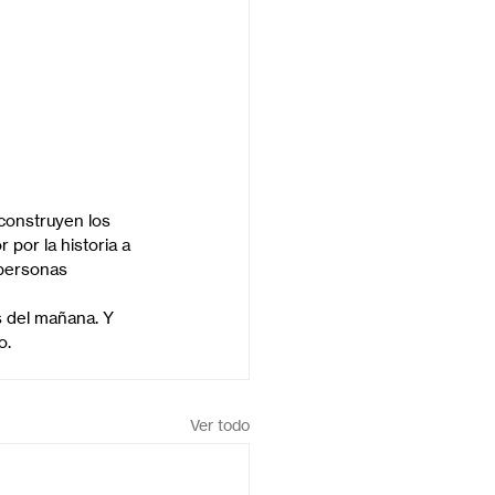
construyen los 
por la historia a 
 personas 
s del mañana. Y 
o.
Ver todo