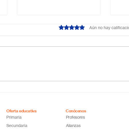
Obtuvo 0 de 5 estrellas.
Aún no hay calificac
Escuela primaria online
Acab
México: educación flexible,
líne
innovadora y de calidad
cual
tus 
Oferta educativa
Conócenos
Primaria
Profesores
Secundaria
Alianzas