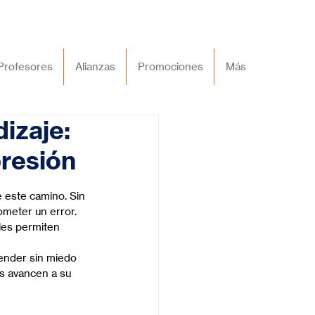
Profesores
Alianzas
Promociones
Más
izaje:
presión
e este camino. Sin 
meter un error. 
les permiten 
ender sin miedo 
es avancen a su 