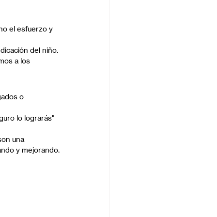
o el esfuerzo y 
dicación del niño.
mos a los 
gados o 
uro lo lograrás" 
son una 
ando y mejorando.