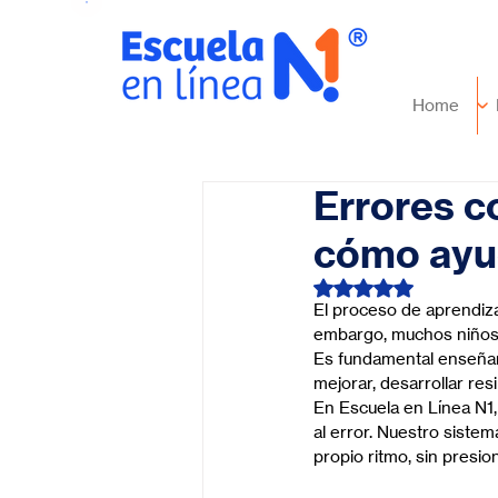
Home
Errores c
cómo ayud
Obtuvo NaN de 5 es
El proceso de aprendizaj
embargo, muchos niños d
Es fundamental enseñarl
mejorar, desarrollar resi
En Escuela en Línea N1
al error. Nuestro siste
propio ritmo, sin presi