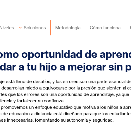
🇲🇽
México
+52 (55) 9417 8776
Niveles
Soluciones
Metodologia
Cómo funciona
omo oportunidad de aprend
ar a tu hijo a mejorar sin 
trellas.
e está lleno de desafíos, y los errores son una parte esencial d
esarrollan miedo a equivocarse por la presión que sienten al co
es que los errores son una oportunidad de aprendizaje, ya que 
liencia y fortalecer su confianza.
, promovemos un enfoque educativo que motiva a los niños a apr
ma de educación a distancia está diseñado para que los estudiant
ones innecesarias, fomentando su autonomía y seguridad.