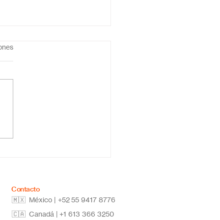
iones
ar la secundaria en
a: estudia desde
quier lugar y alcanza
metas
Contacto
🇲🇽 México | +52
55 9417 8776
🇨🇦 Canadá |
+1 613 366 3250