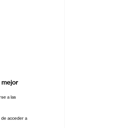
 mejor 
se a las 
d de acceder a 