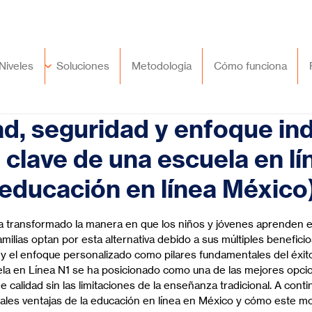
🇲🇽
México
+52 (55) 9417 8776
Niveles
Soluciones
Metodologia
Cómo funciona
ad, seguridad y enfoque ind
 clave de una escuela en lí
 educación en línea México
trellas.
a transformado la manera en que los niños y jóvenes aprenden e
ilias optan por esta alternativa debido a sus múltiples beneficio
dad y el enfoque personalizado como pilares fundamentales del éxi
ela en Línea N1 se ha posicionado como una de las mejores opci
calidad sin las limitaciones de la enseñanza tradicional. A conti
pales ventajas de la educación en línea en México y cómo este m