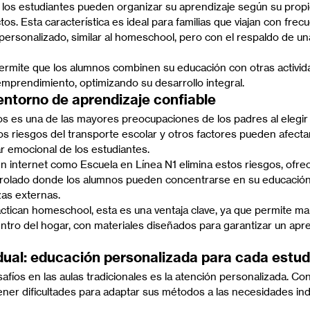
 los estudiantes pueden organizar su aprendizaje según su propio
tos. Esta característica es ideal para familias que viajan con frec
rsonalizado, similar al homeschool, pero con el respaldo de una 
 permite que los alumnos combinen su educación con otras activi
mprendimiento, optimizando su desarrollo integral.
entorno de aprendizaje confiable
os es una de las mayores preocupaciones de los padres al elegir
os riesgos del transporte escolar y otros factores pueden afecta
r emocional de los estudiantes.
n internet como Escuela en Línea N1 elimina estos riesgos, ofre
rolado donde los alumnos pueden concentrarse en su educación
zas externas.
ractican homeschool, esta es una ventaja clave, ya que permite m
ntro del hogar, con materiales diseñados para garantizar un apre
idual: educación personalizada para cada estud
fíos en las aulas tradicionales es la atención personalizada. Co
ener dificultades para adaptar sus métodos a las necesidades ind