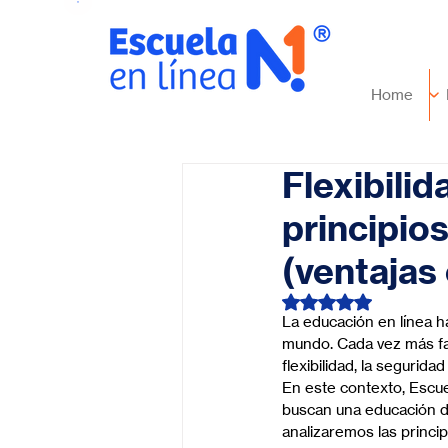
Home
Flexibilid
principios
(ventajas
Obtuvo NaN de 5 es
La educación en línea h
mundo. Cada vez más fam
flexibilidad, la seguri
En este contexto, Escu
buscan una educación de 
analizaremos las princi