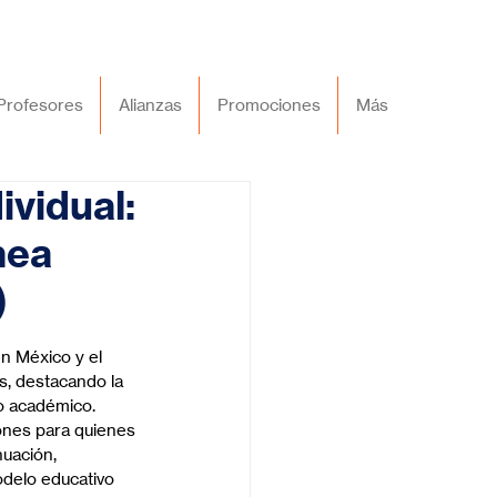
Profesores
Alianzas
Promociones
Más
ividual:
nea
)
n México y el 
s, destacando la 
to académico.
ones para quienes 
nuación, 
odelo educativo 