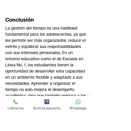
Conclusión
La gestión del tiempo es una habilidad 
fundamental para los adolescentes, ya que 
les permite ser más organizados, reducir el 
estrés y equilibrar sus responsabilidades 
con sus intereses personales. En un 
entorno educativo como el de Escuela en 
Línea No. 1, los estudiantes tienen la 
oportunidad de desarrollar esta capacidad 
en un ambiente flexible y adaptado a sus 
necesidades. Aprender a organizar el 
tiempo no solo mejora el desempeño 
académico, sino que también prepara a los 
jóvenes para enfrentar con éxito los retos 
del futuro. ¡Empieza hoy a gestionar tu 
Llámanos
Solicita asesoría
Whatsapp
tiempo y descubre todo lo que puedes 
lograr!