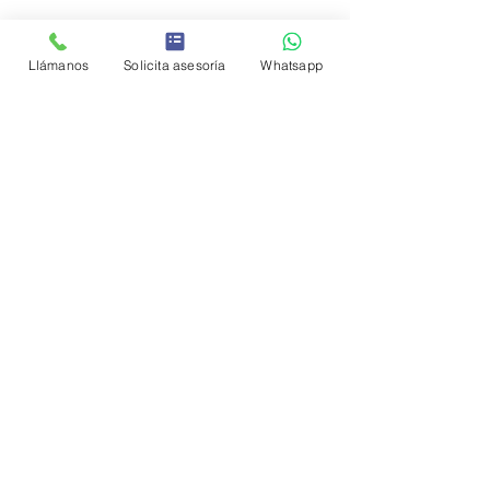
Entradas recientes
Ver todo
Llámanos
Solicita asesoría
Whatsapp
Comentarios
0.0 / 5 (0)