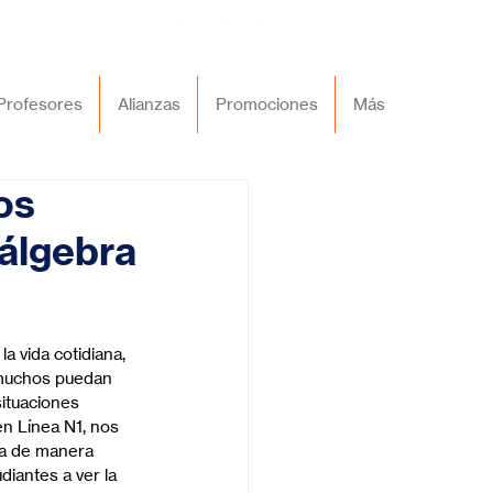
Profesores
Alianzas
Promociones
Más
os
(álgebra
a vida cotidiana, 
 muchos puedan 
ituaciones 
n Línea N1, nos 
ea de manera 
diantes a ver la 