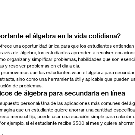
rtante el álgebra en la vida cotidiana?
ofrece una oportunidad única para que los estudiantes entiendan 
través del álgebra, los estudiantes aprenden a resolver ecuacione
mo organizar y simplificar problemas, habilidades que son esenci
s y resolver problemas en el día a día.
 promovemos que los estudiantes vean el álgebra para secundari
tracta, sino como una herramienta útil y aplicable que pueden u
lución de problemas.
icos de álgebra para secundaria en línea
esupuesto personal: Una de las aplicaciones más comunes del álg
 Imagina que un estudiante quiere ahorrar una cantidad específica
greso mensual fijo, puede usar una ecuación simple para calcular
or ejemplo, si el estudiante recibe $500 al mes y quiere ahorra