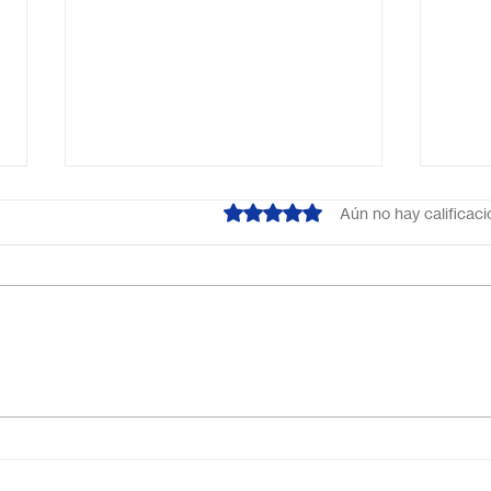
Obtuvo 0 de 5 estrellas.
Aún no hay calificac
¿Cuál es el mejor colegio
Escu
online en México?
Méxi
Descubre por qué Escuela
inno
en Línea N.º 1 es la opción
ideal