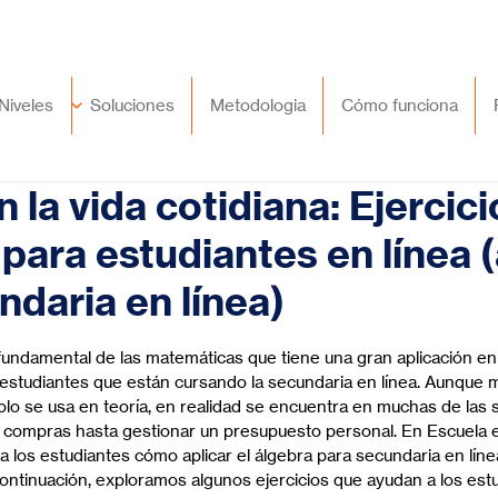
🇲🇽
México
+52 (55) 9417 8776
Niveles
Soluciones
Metodologia
Cómo funciona
 la vida cotidiana: Ejercici
 para estudiantes en línea 
ndaria en línea)
trellas.
undamental de las matemáticas que tiene una gran aplicación en l
 estudiantes que están cursando la secundaria en línea. Aunque
olo se usa en teoría, en realidad se encuentra en muchas de las s
 compras hasta gestionar un presupuesto personal. En Escuela e
los estudiantes cómo aplicar el álgebra para secundaria en lín
continuación, exploramos algunos ejercicios que ayudan a los estu