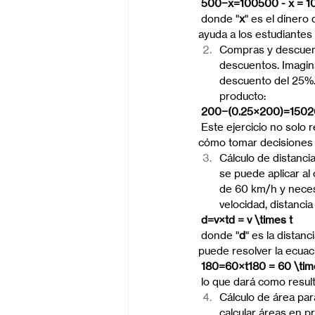
 500−x=100500 - x = 1
 donde "
x
" es el dinero
ayuda a los estudiantes
Compras y descuento
descuentos. Imagin
descuento del 25%. 
producto:
 200−(0.25×200)=15020
 Este ejercicio no solo
cómo tomar decisiones 
Cálculo de distancia
se puede aplicar al 
de 60 km/h y necesi
velocidad, distancia
 d=v×td = v \times t
 donde "
d
" es la distanci
puede resolver la ecuac
 180=60×t180 = 60 \tim
 lo que dará como resul
Cálculo de área par
calcular áreas en p