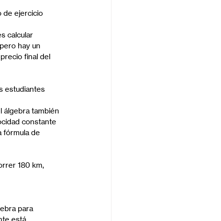
 de ejercicio 
s calcular 
pero hay un 
recio final del 
s estudiantes 
el álgebra también 
locidad constante 
a fórmula de 
orrer 180 km, 
ebra para 
nte está 