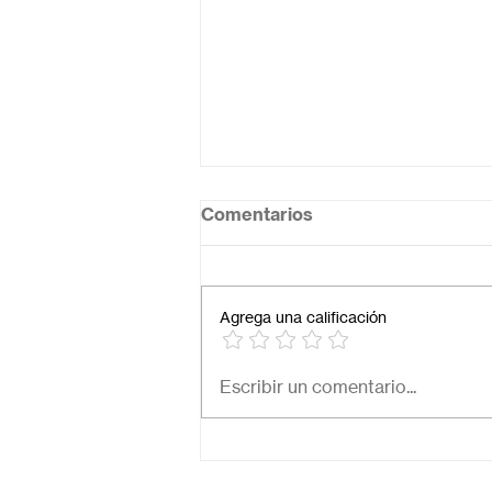
Comentarios
Agrega una calificación
Necesito una secundaria
Escribir un comentario...
virtual para mi hijo: ¿Cómo
elegir la mejor opción en
México?