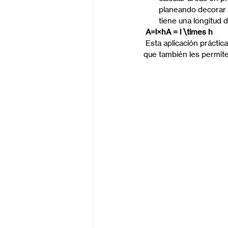
planeando decorar u
tiene una longitud d
 A=l×hA = l \times h
 Esta aplicación práctic
que también les permite