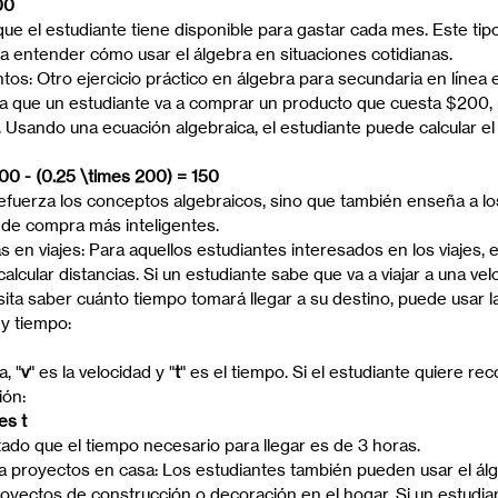
00
 que el estudiante tiene disponible para gastar cada mes. Este tipo
 a entender cómo usar el álgebra en situaciones cotidianas.
s: Otro ejercicio práctico en álgebra para secundaria en línea e
a que un estudiante va a comprar un producto que cuesta $200, 
Usando una ecuación algebraica, el estudiante puede calcular el p
0 - (0.25 \times 200) = 150
 refuerza los conceptos algebraicos, sino que también enseña a lo
de compra más inteligentes.
s en viajes: Para aquellos estudiantes interesados en los viajes, 
calcular distancias. Si un estudiante sabe que va a viajar a una ve
ta saber cuánto tiempo tomará llegar a su destino, puede usar l
 y tiempo:
a, "
v
" es la velocidad y "
t
" es el tiempo. Si el estudiante quiere rec
ión:
es t
tado que el tiempo necesario para llegar es de 3 horas.
a proyectos en casa: Los estudiantes también pueden usar el álg
royectos de construcción o decoración en el hogar. Si un estudia