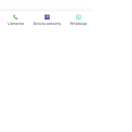
Entradas recientes
Ver todo
Llámanos
Solicita asesoría
Whatsapp
Comentarios
0.0 / 5 (0)