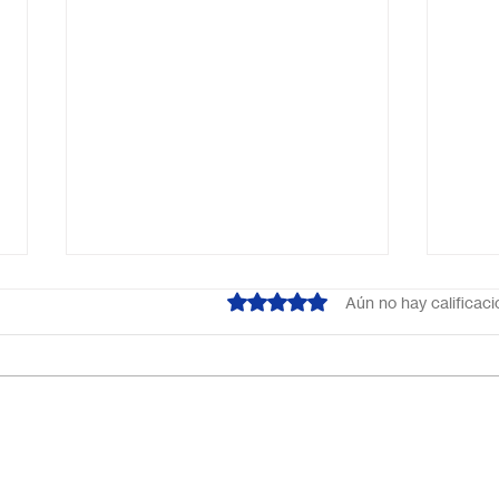
Obtuvo 0 de 5 estrellas.
Aún no hay calificac
Escuela primaria online
Acab