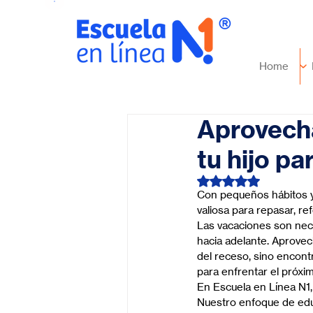
Home
Aprovecha
tu hijo pa
Obtuvo NaN de 5 es
Con pequeños hábitos y
valiosa para repasar, ref
Las vacaciones son nec
hacia adelante. Aprovech
del receso, sino encont
para enfrentar el próxim
En Escuela en Línea N1,
Nuestro enfoque de educ