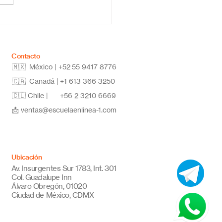
a: estudia desde
quier lugar y alcanza
metas
Contacto
🇲🇽 México | +52
55 9417 8776
🇨🇦 Canadá |
+1 613 366 3250
🇨🇱 Chile |
+56 2 3210 6669
📩
ventas@escuelaenlinea-1.com
Ubicación
Av. Insurgentes Sur 1783, Int. 301
Col. Guadalupe Inn
Álvaro Obregón, 01020
Ciudad de México, CDMX