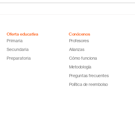
México: educación flexible,
líne
innovadora y de calidad
cual
tus 
Oferta educativa
Conócenos
Primaria
Profesores
Secundaria
Alianzas
Preparatoria
Cómo funciona
Metodología
Preguntas frecuentes
Política de reembolso