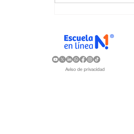
online en México?
Descubre por qué Escuela
en Línea N.º 1 es la opción
ideal
Aviso de privacidad