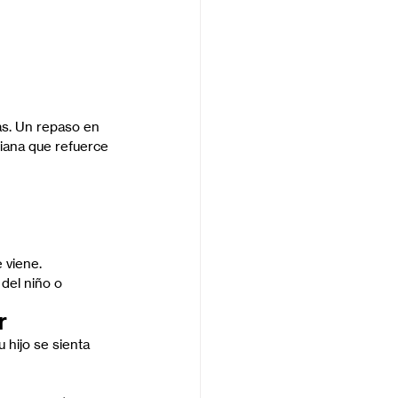
as. Un repaso en 
diana que refuerce 
 viene.
del niño o 
r
hijo se sienta 