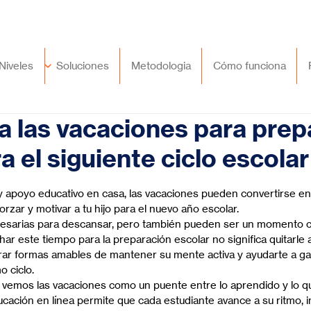
🇲🇽
México
+52 (55) 9417 8776
Niveles
Soluciones
Metodologia
Cómo funciona
 las vacaciones para prep
ra el siguiente ciclo escolar
trellas.
 apoyo educativo en casa, las vacaciones pueden convertirse en
orzar y motivar a tu hijo para el nuevo año escolar.
esarias para descansar, pero también pueden ser un momento cl
ar este tiempo para la preparación escolar no significa quitarle a t
rar formas amables de mantener su mente activa y ayudarte a ga
o ciclo.
 vemos las vacaciones como un puente entre lo aprendido y lo que
ación en línea permite que cada estudiante avance a su ritmo, in