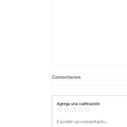
Comentarios
Agrega una calificación
¿Cuál es el mejor colegio
Escribir un comentario...