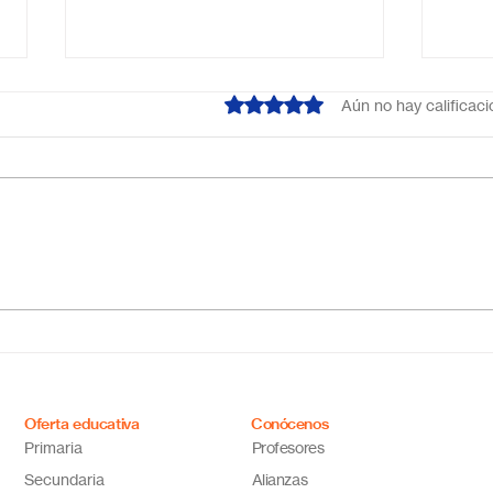
Obtuvo 0 de 5 estrellas.
Aún no hay calificac
Escuela primaria online
Acab
México: educación flexible,
líne
innovadora y de calidad
cual
tus 
Oferta educativa
Conócenos
Primaria
Profesores
Secundaria
Alianzas