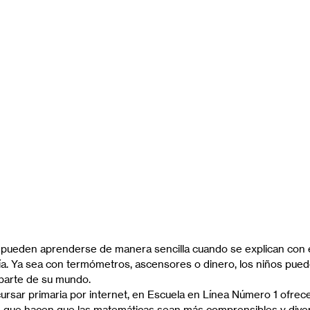
pueden aprenderse de manera sencilla cuando se explican con e
 día. Ya sea con termómetros, ascensores o dinero, los niños pue
parte de su mundo.
cursar primaria por internet, en Escuela en Línea Número 1 ofr
que hacen que las matemáticas sean más comprensibles y divert