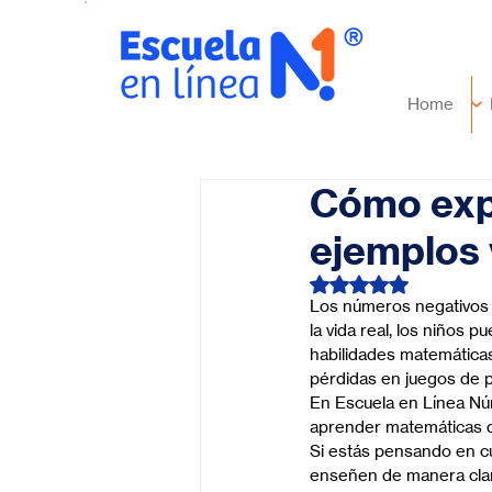
Home
Cómo expl
ejemplos 
Obtuvo NaN de 5 es
Los números negativos p
la vida real, los niños
habilidades matemática
pérdidas en juegos de 
En Escuela en Línea Núm
aprender matemáticas de
Si estás pensando en cu
enseñen de manera clar