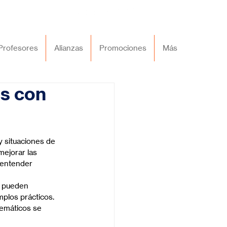
Profesores
Alianzas
Promociones
Más
os con
y situaciones de 
ejorar las 
 entender 
a pueden 
plos prácticos. 
temáticos se 