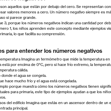
son aquellos que están por debajo del cero. Se representan co
resar valores menores a cero. Un número negativo siempre es m
luso si parece grande.
e 3, porque los números negativos indican una cantidad por deb
mero 1, los niños aprenden este concepto mediante ejemplos vis
rimaria, lo que facilita su comprensión.
es para entender los números negativos
temperatura Imagina un termómetro que mide la temperatura en i
ra está por encima de 0°C, pero si hace frío extremo, la temperat
peratura cálida.
o donde el agua se congela.
que hace mucho frío y el agua está congelada.
mplo porque muestra cómo los números negativos tienen signific
rtuales para primaria, este tipo de ejemplos ayudan a que los niño
vos.
isos del edificio Imagina que estás en un ascensor dentro de un ed
entrada principal.