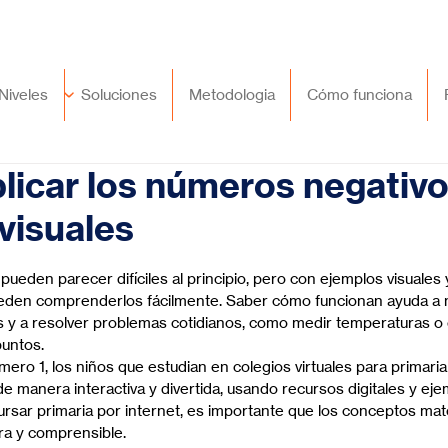
🇲🇽
México
+52 (55) 9417 8776
Niveles
Soluciones
Metodologia
Cómo funciona
icar los números negativ
visuales
trellas.
ueden parecer difíciles al principio, pero con ejemplos visuales 
 pueden comprenderlos fácilmente. Saber cómo funcionan ayuda a m
s y a resolver problemas cotidianos, como medir temperaturas o
puntos.
ero 1, los niños que estudian en colegios virtuales para primari
 manera interactiva y divertida, usando recursos digitales y ejem
rsar primaria por internet, es importante que los conceptos ma
a y comprensible.