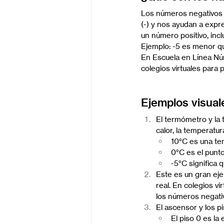
Los números negativos 
(-) y nos ayudan a exp
un número positivo, inc
Ejemplo: -5 es menor qu
En Escuela en Línea Nú
colegios virtuales para p
Ejemplos visual
El termómetro y la 
calor, la temperatu
10°C es una tem
0°C es el punt
-5°C significa 
Este es un gran eje
real. En colegios vi
los números negati
El ascensor y los p
El piso 0 es la 