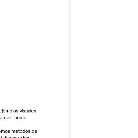
jemplos visuales 
den ver cómo 
ecemos métodos de 
idas para los 