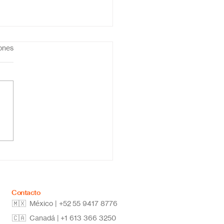
iones
ar la secundaria en
a: estudia desde
quier lugar y alcanza
metas
Contacto
🇲🇽 México | +52
55 9417 8776
🇨🇦 Canadá |
+1 613 366 3250