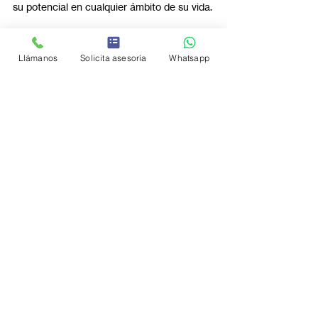
su potencial en cualquier ámbito de su vida.
Explora más articulos
Llámanos
Solicita asesoría
Whatsapp
Entradas recientes
Ver todo