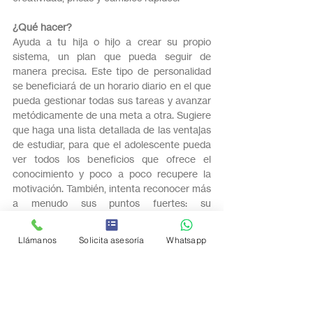
¿Qué hacer?
Ayuda a tu hija o hijo a crear su propio 
sistema, un plan que pueda seguir de 
manera precisa. Este tipo de personalidad 
se beneficiará de un horario diario en el que 
pueda gestionar todas sus tareas y avanzar 
metódicamente de una meta a otra. Sugiere 
que haga una lista detallada de las ventajas 
de estudiar, para que el adolescente pueda 
ver todos los beneficios que ofrece el 
conocimiento y poco a poco recupere la 
motivación. También, intenta reconocer más 
a menudo sus puntos fuertes: su 
dedicación, reflexión, entre otros.
Llámanos
Solicita asesoría
Whatsapp
Tu hijo puede combinar varios tipos de 
personalidad, cambiando según la situación 
y con el tiempo. Lo más importante es 
siempre expresar aprobación ante los 
cambios positivos en la vida del 