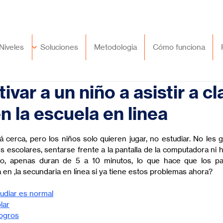
🇲🇽
México
+52 (55) 9417 8776
Niveles
Soluciones
Metodologia
Cómo funciona
ar a un niño a asistir a cl
n la escuela en linea
trellas.
á cerca, pero los niños solo quieren jugar, no estudiar. No les 
s escolares, sentarse frente a la pantalla de la computadora ni h
o, apenas duran de 5 a 10 minutos, lo que hace que los p
en ,la secundaria en línea si ya tiene estos problemas ahora?
tudiar es normal
lar
logros