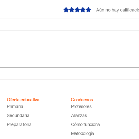
Obtuvo 0 de 5 estrellas.
Aún no hay calificac
¿Cuál es el mejor colegio
Escu
online en México?
Méxi
Descubre por qué Escuela
inno
en Línea N.º 1 es la opción
ideal
Oferta educativa
Conócenos
Primaria
Profesores
Secundaria
Alianzas
Preparatoria
Cómo funciona
Metodología