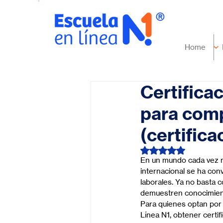
Home
Certifica
para comp
(certific
Obtuvo NaN de 5 es
En un mundo cada vez m
internacional se ha con
laborales. Ya no basta 
demuestren conocimiento
Para quienes optan por 
Línea N1, obtener certi