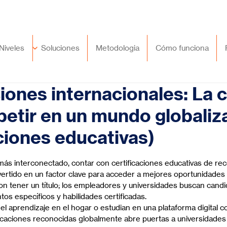
🇲🇽
México
+52 (55) 9417 8776
Niveles
Soluciones
Metodologia
Cómo funciona
ciones internacionales: La 
etir en un mundo globaliz
aciones educativas)
trellas.
ás interconectado, contar con certificaciones educativas de re
vertido en un factor clave para acceder a mejores oportunidades
con tener un título; los empleadores y universidades buscan cand
s específicos y habilidades certificadas.
el aprendizaje en el hogar o estudian en una plataforma digital 
ficaciones reconocidas globalmente abre puertas a universidades 