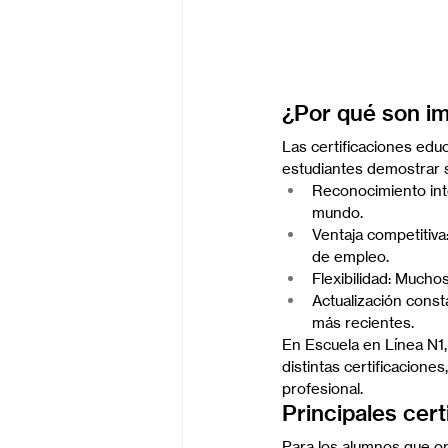
¿Por qué son im
Las certificaciones educ
estudiantes demostrar s
Reconocimiento inte
mundo.
Ventaja competitiva
de empleo.
Flexibilidad: Much
Actualización const
más recientes.
En Escuela en Línea N1,
distintas certificacione
profesional.
Principales cer
Para los alumnos que op