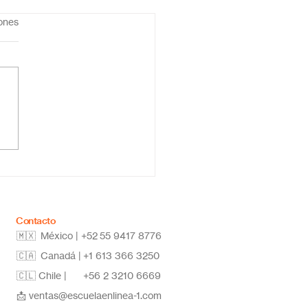
iones
ela primaria online
co: educación flexible,
vadora y de calidad
Contacto
🇲🇽 México | +52
55 9417 8776
🇨🇦 Canadá |
+1 613 366 3250
🇨🇱 Chile |
+56 2 3210 6669
📩
ventas@escuelaenlinea-1.com