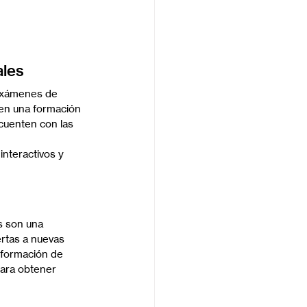
ales
 exámenes de 
ben una formación 
 cuenten con las 
nteractivos y 
s son una 
ertas a nuevas 
a formación de 
para obtener 