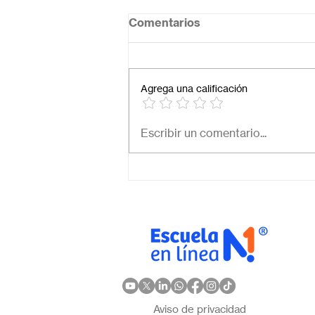
Comentarios
Agrega una calificación
Necesito una secundaria
Escribir un comentario...
virtual para mi hijo: ¿Cómo
elegir la mejor opción en
México?
Aviso de privacidad