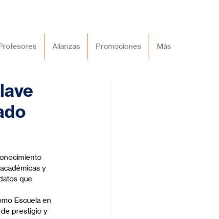
Profesores
Alianzas
Promociones
Más
clave
ado
conocimiento 
 académicas y 
idatos que 
como Escuela en 
de prestigio y 