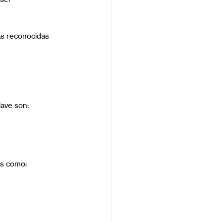
ás reconocidas 
lave son:
es como: