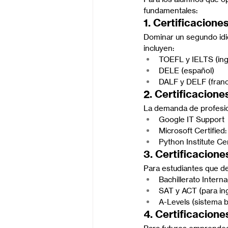
fundamentales:
1. Certificacione
Dominar un segundo idi
incluyen:
TOEFL y IELTS (ing
DELE (español)
DALF y DELF (fran
2. Certificacion
La demanda de profesion
Google IT Support
Microsoft Certified
Python Institute Cer
3. Certificacion
Para estudiantes que de
Bachillerato Interna
SAT y ACT (para in
A-Levels (sistema b
4. Certificacione