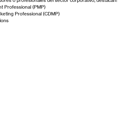
res o profesionales del sector corporativo, destacan:
t Professional (PMP)
arketing Professional (CDMP)
tions