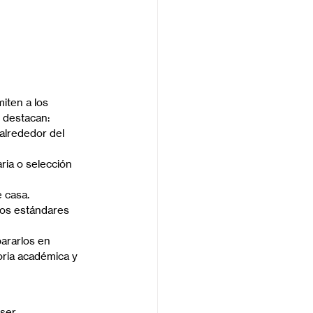
iten a los 
 destacan:
alrededor del 
ria o selección 
 casa.
los estándares 
ararlos en 
oria académica y 
ser 