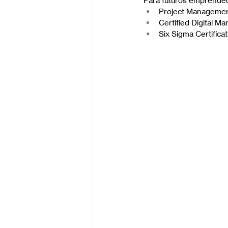
Para futuros emprendedo
Project Managemen
Certified Digital M
Six Sigma Certifica