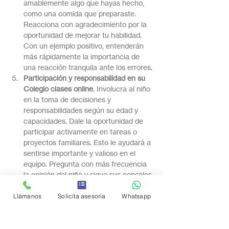
amablemente algo que hayas hecho, 
como una comida que preparaste. 
Reacciona con agradecimiento por la 
oportunidad de mejorar tu habilidad. 
Con un ejemplo positivo, entenderán 
más rápidamente la importancia de 
una reacción tranquila ante los errores.
Participación y responsabilidad en su 
Colegio clases online
. Involucra al niño 
en la toma de decisiones y 
responsabilidades según su edad y 
capacidades. Dale la oportunidad de 
participar activamente en tareas o 
proyectos familiares. Esto le ayudará a 
sentirse importante y valioso en el 
equipo. Pregunta con más frecuencia 
la opinión del niño y sigue sus consejos 
siempre que sea posible.
Autoexpresión y creatividad
. Anima al 
Llámanos
Solicita asesoría
Whatsapp
niño a expresarse a través del arte, los 
juegos o la escritura. Dale la 
oportunidad de expresar sus 